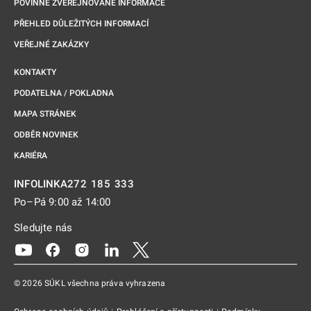
POVINNĚ ZVEŘEJŇOVANÉ INFORMACE
PŘEHLED DŮLEŽITÝCH INFORMACÍ
VEŘEJNÉ ZAKÁZKY
KONTAKTY
PODATELNA / POKLADNA
MAPA STRÁNEK
ODBĚR NOVINEK
KARIÉRA
272 185 333
INFOLINKA
Po–Pá 9:00 až 14:00
Sledujte nás
Odkaz se otevře na nové kartě
Odkaz se otevře na nové kartě
Odkaz se otevře na nové kartě
Odkaz se otevře na nové kartě
Odkaz se otevře na nové kartě
© 2026 SÚKL všechna práva vyhrazena