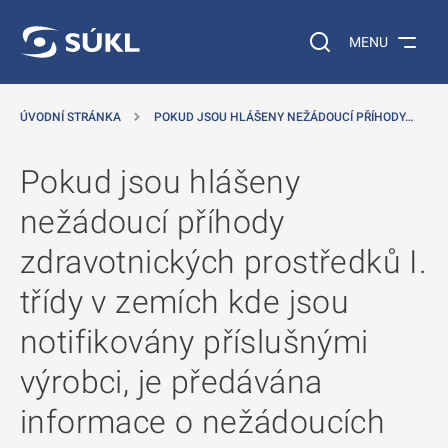
 NA HLAVNÍ OBSAH
Vyhledávání na web
MENU
ÚVODNÍ STRÁNKA
POKUD JSOU HLÁŠENY NEŽÁDOUCÍ PŘÍHODY…
Pokud jsou hlášeny
nežádoucí příhody
zdravotnických prostředků I.
třídy v zemích kde jsou
notifikovány příslušnými
výrobci, je předávána
informace o nežádoucích