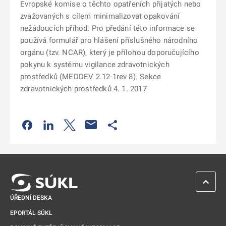
Evropské komise o těchto opatřeních přijatých nebo
zvažovaných s cílem minimalizovat opakování
nežádoucích příhod. Pro předání této informace se
používá formulář pro hlášení příslušného národního
orgánu (tzv. NCAR), který je přílohou doporučujícího
pokynu k systému vigilance zdravotnických
prostředků (MEDDEV 2.12-1rev 8). Sekce
zdravotnických prostředků 4. 1. 2017
Odkaz se otevře na nové kartě
Odkaz se otevře na nové kartě
Odkaz se otevře na nové kartě
Odkaz se otevře na nové kartě
ZPĚT 
ÚŘEDNÍ DESKA
EPORTÁL SÚKL