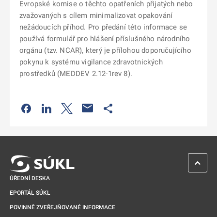
Evropské komise o těchto opatřeních přijatých nebo
zvažovaných s cílem minimalizovat opakování
nežádoucích příhod. Pro předání této informace se
používá formulář pro hlášení příslušného národního
orgánu (tzv. NCAR), který je přílohou doporučujícího
pokynu k systému vigilance zdravotnických
prostředků (MEDDEV 2.12-1rev 8).
Odkaz se otevře na nové kartě
Odkaz se otevře na nové kartě
Odkaz se otevře na nové kartě
Odkaz se otevře na nové kartě
ZPĚT 
ÚŘEDNÍ DESKA
EPORTÁL SÚKL
POVINNĚ ZVEŘEJŇOVANÉ INFORMACE