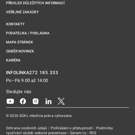
PŘEHLED DŮLEŽITÝCH INFORMACÍ
VEŘEJNÉ ZAKÁZKY
KONTAKTY
PODATELNA / POKLADNA
MAPA STRÁNEK
ODBĚR NOVINEK
KARIÉRA
272 185 333
INFOLINKA
Po–Pá 9:00 až 14:00
Sledujte nás
Odkaz se otevře na nové kartě
Odkaz se otevře na nové kartě
Odkaz se otevře na nové kartě
Odkaz se otevře na nové kartě
Odkaz se otevře na nové kartě
© 2026 SÚKL všechna práva vyhrazena
Ochrana osobních údajů
|
Prohlášení o přístupnosti
|
Podmínky
využívání služeb webové prezentace
|
Oznam.to
|
RSS