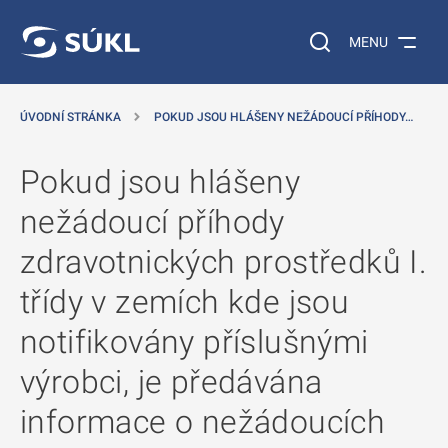
 NA HLAVNÍ OBSAH
Vyhledávání na web
MENU
ÚVODNÍ STRÁNKA
POKUD JSOU HLÁŠENY NEŽÁDOUCÍ PŘÍHODY…
Pokud jsou hlášeny
nežádoucí příhody
zdravotnických prostředků I.
třídy v zemích kde jsou
notifikovány příslušnými
výrobci, je předávána
informace o nežádoucích