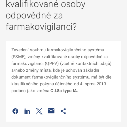
kvalifikované osoby
odpovědné za
farmakovigilanci?
Zavedení souhrnu farmakovigilančního systému
(PSMF), změny kvalifikované osoby odpovědné za
farmakovigilanci (QPPV) (včetně kontaktních údajů)
a/nebo změny místa, kde je uchován základní
dokument farmakovigilančního systému, má být dle
klasifikačního pokynu účinného od 4. sprna 2013
podáno jako změna
C.I.8a
typu IA
.
Odkaz se otevře na nové kartě
Odkaz se otevře na nové kartě
Odkaz se otevře na nové kartě
Odkaz se otevře na nové kartě