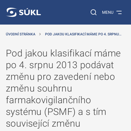
 NA HLAVNÍ OBSAH
Vyhledávání na web
MENU
ÚVODNÍ STRÁNKA
POD JAKOU KLASIFIKACÍ MÁME PO 4. SRPNU…
Pod jakou klasifikací máme
po 4. srpnu 2013 podávat
změnu pro zavedení nebo
změnu souhrnu
farmakovigilančního
systému (PSMF) a s tím
související změnu