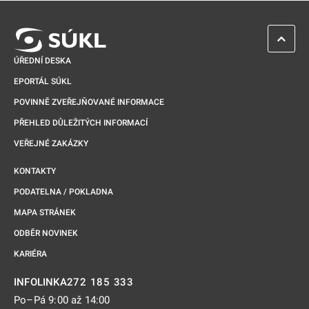
ZPĚT 
ÚŘEDNÍ DESKA
EPORTÁL SÚKL
POVINNĚ ZVEŘEJŇOVANÉ INFORMACE
PŘEHLED DŮLEŽITÝCH INFORMACÍ
VEŘEJNÉ ZAKÁZKY
KONTAKTY
PODATELNA / POKLADNA
MAPA STRÁNEK
ODBĚR NOVINEK
KARIÉRA
272 185 333
INFOLINKA
Po–Pá 9:00 až 14:00