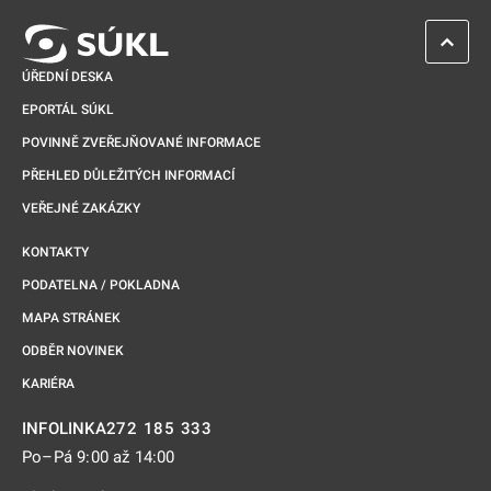
ZPĚT 
ÚŘEDNÍ DESKA
EPORTÁL SÚKL
POVINNĚ ZVEŘEJŇOVANÉ INFORMACE
PŘEHLED DŮLEŽITÝCH INFORMACÍ
VEŘEJNÉ ZAKÁZKY
KONTAKTY
PODATELNA / POKLADNA
MAPA STRÁNEK
ODBĚR NOVINEK
KARIÉRA
272 185 333
INFOLINKA
Po–Pá 9:00 až 14:00