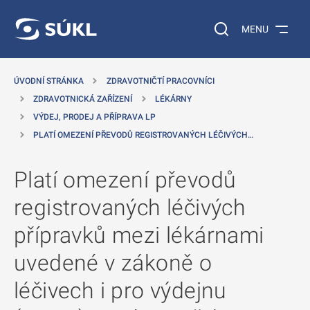
 NA HLAVNÍ OBSAH
Vyhledávání na web
MENU
ÚVODNÍ STRÁNKA
ZDRAVOTNIČTÍ PRACOVNÍCI
ZDRAVOTNICKÁ ZAŘÍZENÍ
LÉKÁRNY
VÝDEJ, PRODEJ A PŘÍPRAVA LP
PLATÍ OMEZENÍ PŘEVODŮ REGISTROVANÝCH LÉČIVÝCH…
Platí omezení převodů
registrovaných léčivých
přípravků mezi lékárnami
uvedené v zákoně o
léčivech i pro výdejnu