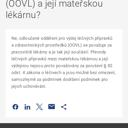
(OOVL) a její mateřskou
lékárnu?
Ne, odloučené oddělení pro výdej léčivých přípravků
a zdravotnických prostředků (OOVL) se považuje za
pracoviště lékárny a je tak její součástí. Převody
léčivých přípravků mezi mateřskou lékárnou a její
výdejnou nejsou proto považovány za porušení § 82
odst. 4 zákona o léčivech a jsou možné bez omezení,
samozřejmě za podmínek dodržení podmínek pro
jejich uchovávání.
Odkaz se otevře na nové kartě
Odkaz se otevře na nové kartě
Odkaz se otevře na nové kartě
Odkaz se otevře na nové kartě