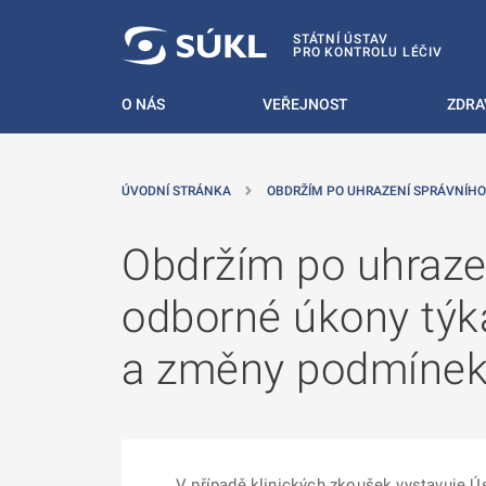
 NA HLAVNÍ OBSAH
STÁTNÍ ÚSTAV
PRO KONTROLU LÉČIV
O NÁS
VEŘEJNOST
ZDRA
ÚVODNÍ STRÁNKA
OBDRŽÍM PO UHRAZENÍ SPRÁVNÍHO
Obdržím po uhrazen
odborné úkony týka
a změny podmínek 
V případě klinických zkoušek vystavuje Ús