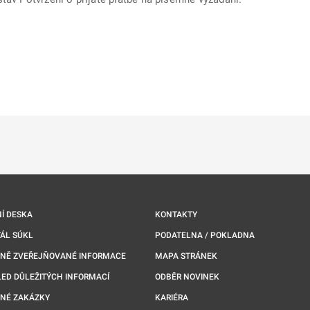
ě
é kartě
ře na nové kartě
Í DESKA
KONTAKTY
ÁL SÚKL
PODATELNA / POKLADNA
NNĚ ZVEŘEJŇOVANÉ INFORMACE
MAPA STRÁNEK
ED DŮLEŽITÝCH INFORMACÍ
ODBĚR NOVINEK
NÉ ZAKÁZKY
KARIÉRA