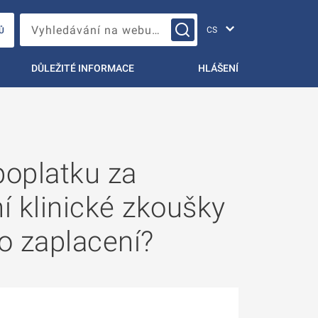
Změna jazyka
Vyhledávání na webu…
Ů
DŮLEŽITÉ INFORMACE
HLÁŠENÍ
poplatku za
í klinické zkoušky
o zaplacení?