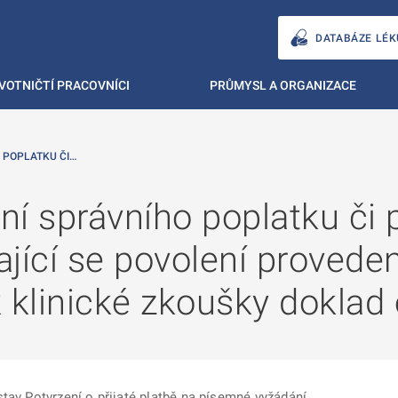
DATABÁZE LÉK
VOTNIČTÍ PRACOVNÍCI
PRŮMYSL A ORGANIZACE
 POPLATKU ČI…
í správního poplatku či 
jící se povolení proveden
klinické zkoušky doklad 
tav Potvrzení o přijaté platbě na písemné vyžádání.