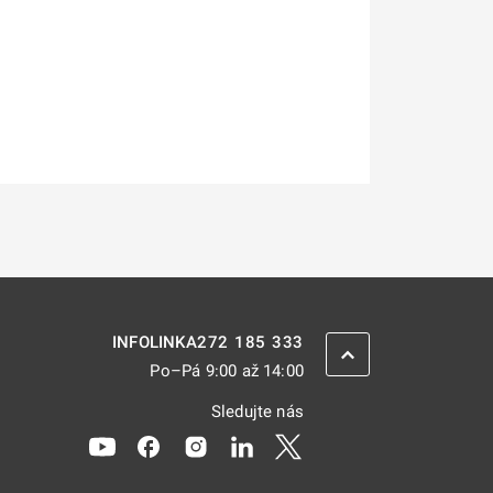
272 185 333
INFOLINKA
ZPĚT NAHORU
Po–Pá 9:00 až 14:00
Sledujte nás
Odkaz se otevře na nové kartě
Odkaz se otevře na nové kartě
Odkaz se otevře na nové kartě
Odkaz se otevře na nové kar
Odkaz se otevře na nov