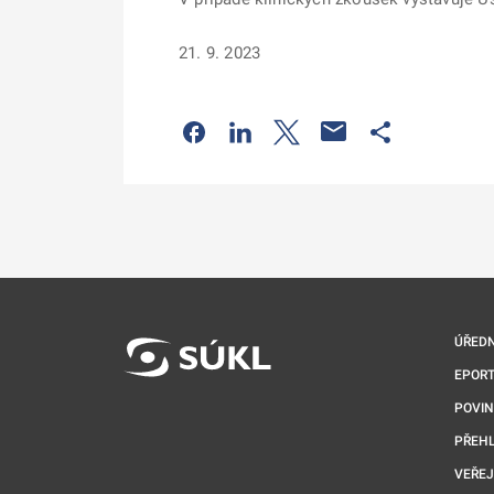
21. 9. 2023
Odkaz se otevře na nové kartě
Odkaz se otevře na nové kart
Odkaz se otevře na nov
Odkaz se otev
ÚŘEDN
EPORT
POVI
PŘEHL
VEŘEJ