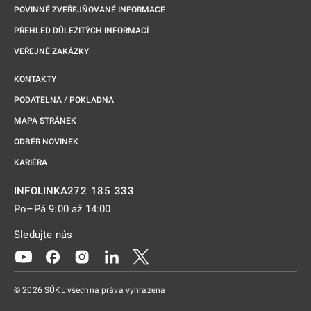
POVINNĚ ZVEŘEJŇOVANÉ INFORMACE
PŘEHLED DŮLEŽITÝCH INFORMACÍ
VEŘEJNÉ ZAKÁZKY
KONTAKTY
PODATELNA / POKLADNA
MAPA STRÁNEK
ODBĚR NOVINEK
KARIÉRA
272 185 333
INFOLINKA
Po–Pá 9:00 až 14:00
Sledujte nás
Odkaz se otevře na nové kartě
Odkaz se otevře na nové kartě
Odkaz se otevře na nové kartě
Odkaz se otevře na nové kartě
Odkaz se otevře na nové kartě
© 2026 SÚKL všechna práva vyhrazena