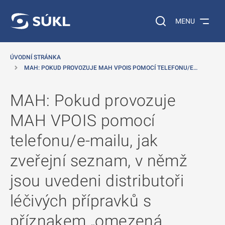
 NA HLAVNÍ OBSAH
Vyhledávání na web
MENU
ÚVODNÍ STRÁNKA
MAH: POKUD PROVOZUJE MAH VPOIS POMOCÍ TELEFONU/E…
MAH: Pokud provozuje
MAH VPOIS pomocí
telefonu/e-mailu, jak
zveřejní seznam, v němž
jsou uvedeni distributoři
léčivých přípravků s
příznakem „omezená