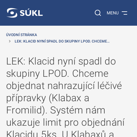
 NA HLAVNÍ OBSAH
Vyhledávání na web
MENU
ÚVODNÍ STRÁNKA
LEK: KLACID NYNÍ SPADL DO SKUPINY LPOD. CHCEME…
LEK: Klacid nyní spadl do
skupiny LPOD. Chceme
objednat nahrazující léčivé
přípravky (Klabax a
Fromilid). Systém nám
ukazuje limit pro objednání
Klacidu 5ks. U Klabaxů a