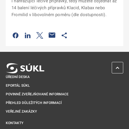
i nahrazující léčivé přípravky, tedy můžete objednat až
14 balení léčivých přípravků Klacid, Klabax nebo
Fromilid v libovolném poměru (dle dostupnosti).
Odkaz se otevře na nové kartě
Odkaz se otevře na nové kartě
Odkaz se otevře na nové kartě
Odkaz se otevře na nové kartě
ZPĚT 
ÚŘEDNÍ DESKA
EPORTÁL SÚKL
POVINNĚ ZVEŘEJŇOVANÉ INFORMACE
PŘEHLED DŮLEŽITÝCH INFORMACÍ
VEŘEJNÉ ZAKÁZKY
KONTAKTY