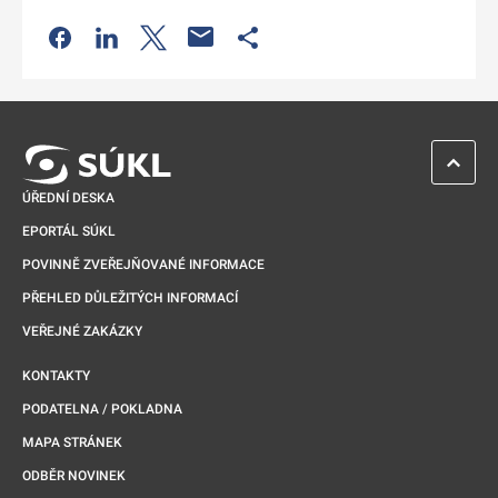
Odkaz se otevře na nové kartě
Odkaz se otevře na nové kartě
Odkaz se otevře na nové kartě
Odkaz se otevře na nové kartě
ZPĚT 
ÚŘEDNÍ DESKA
EPORTÁL SÚKL
POVINNĚ ZVEŘEJŇOVANÉ INFORMACE
PŘEHLED DŮLEŽITÝCH INFORMACÍ
VEŘEJNÉ ZAKÁZKY
KONTAKTY
PODATELNA / POKLADNA
MAPA STRÁNEK
ODBĚR NOVINEK