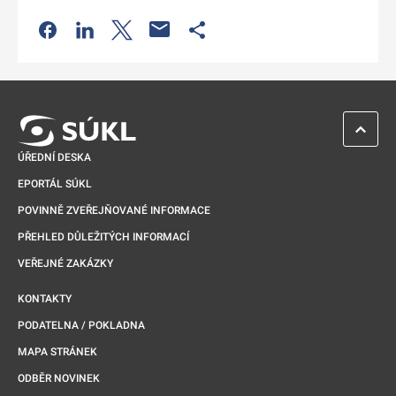
Odkaz se otevře na nové kartě
Odkaz se otevře na nové kartě
Odkaz se otevře na nové kartě
Odkaz se otevře na nové kartě
ZPĚT 
ÚŘEDNÍ DESKA
EPORTÁL SÚKL
POVINNĚ ZVEŘEJŇOVANÉ INFORMACE
PŘEHLED DŮLEŽITÝCH INFORMACÍ
VEŘEJNÉ ZAKÁZKY
KONTAKTY
PODATELNA / POKLADNA
MAPA STRÁNEK
ODBĚR NOVINEK