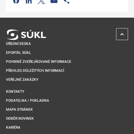
Odkaz se otevře na nové kartě
ZPĚT 
ÚŘEDNÍ DESKA
EPORTÁL SÚKL
POVINNĚ ZVEŘEJŇOVANÉ INFORMACE
PŘEHLED DŮLEŽITÝCH INFORMACÍ
VEŘEJNÉ ZAKÁZKY
KONTAKTY
PODATELNA / POKLADNA
MAPA STRÁNEK
ODBĚR NOVINEK
KARIÉRA