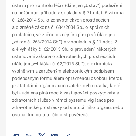
ústavu pro kontrolu léčiv (dále jen „Ústav“) podezření
na nežádoucí příhodu v souladu s § 71 odst. 6 zákona
č. 268/2014 Sb., o zdravotnických prostředcích
a o změně zákona č. 634/2004 Sb., o správních
poplatcích, ve znění pozdějších předpisů (dále jen
„zákon č. 268/2014 Sb.“) a v souladu s § 11 odst. 2
a 4 vyhlášky č. 62/2015 Sb., o provedení některých
ustanovení zákona o zdravotnických prostředcích
(dále jen „vyhláška č. 62/2015 Sb.“), elektronicky
vyplněným a zaručeným elektronickým podpisem
podepsaným formulářem oprávněnou osobou, kterou
je statutární orgán oznamovatele, nebo osoba, které
byla udělena plná moc k zastupování poskytovatele
zdravotních služeb v rámci systému vigilance pro
zdravotnické prostředky od statutárního orgánu, nebo
osoba jím pro tuto činnost pověřená.
Odkaz se otevře na nové kartě
Odkaz se otevře na nové kartě
Odkaz se otevře na nové kartě