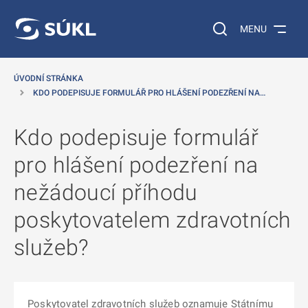
 NA HLAVNÍ OBSAH
Vyhledávání na web
MENU
ÚVODNÍ STRÁNKA
KDO PODEPISUJE FORMULÁŘ PRO HLÁŠENÍ PODEZŘENÍ NA…
Kdo podepisuje formulář
pro hlášení podezření na
nežádoucí příhodu
poskytovatelem zdravotních
služeb?
Poskytovatel zdravotních služeb oznamuje Státnímu