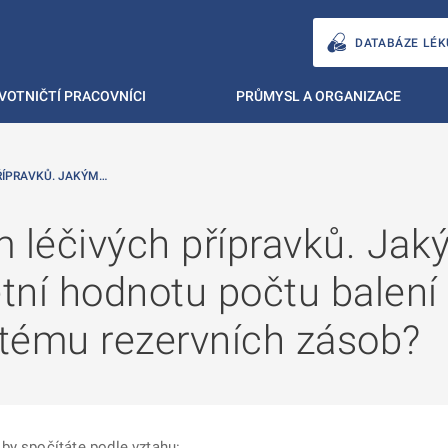
DATABÁZE LÉK
VOTNIČTÍ PRACOVNÍCI
PRŮMYSL A ORGANIZACE
ŘÍPRAVKŮ. JAKÝM…
m léčivých přípravků. J
ní hodnotu počtu balení 
tému rezervních zásob?
by spočítáte podle vztahu: