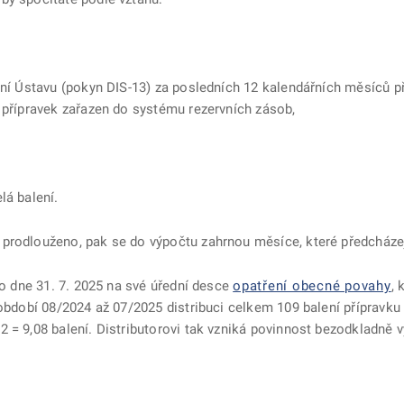
ení Ústavu (pokyn DIS-13) za posledních 12 kalendářních měsíců p
 přípravek zařazen do systému rezervních zásob,
lá balení.
prodlouženo, pak se do výpočtu zahrnou měsíce, které předcházejí
lo dne 31. 7. 2025 na své úřední desce
opatření obecné povahy
, 
a období 08/2024 až 07/2025 distribuci celkem 109 balení přípravk
 = 9,08 balení. Distributorovi tak vzniká povinnost bezodkladně v