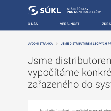
 NA HLAVNÍ OBSAH
STÁTNÍ ÚSTAV
PRO KONTROLU LÉČIV
O NÁS
VEŘEJNOST
ZDRA
ÚVODNÍ STRÁNKA
JSME DISTRIBUTOREM LÉČIVÝCH P
Jsme distributore
vypočítáme konkrét
zařazeného do sys
Konkrétní hodnotu množství rezervní záso