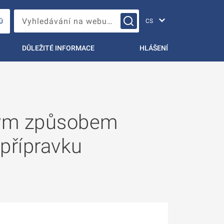
Změna jazyka
Vyhledávání na webu…
Ů
DŮLEŽITÉ INFORMACE
HLÁŠENÍ
akým způsobem
přípravku