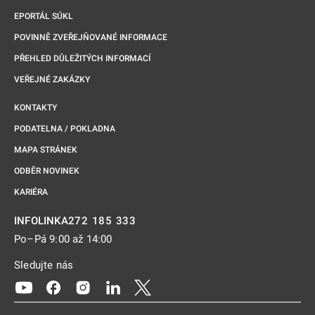
EPORTÁL SÚKL
POVINNĚ ZVEŘEJŇOVANÉ INFORMACE
PŘEHLED DŮLEŽITÝCH INFORMACÍ
VEŘEJNÉ ZAKÁZKY
KONTAKTY
PODATELNA / POKLADNA
MAPA STRÁNEK
ODBĚR NOVINEK
KARIÉRA
272 185 333
INFOLINKA
Po–Pá 9:00 až 14:00
Sledujte nás
Odkaz se otevře na nové kartě
Odkaz se otevře na nové kartě
Odkaz se otevře na nové kartě
Odkaz se otevře na nové kartě
Odkaz se otevře na nové kartě