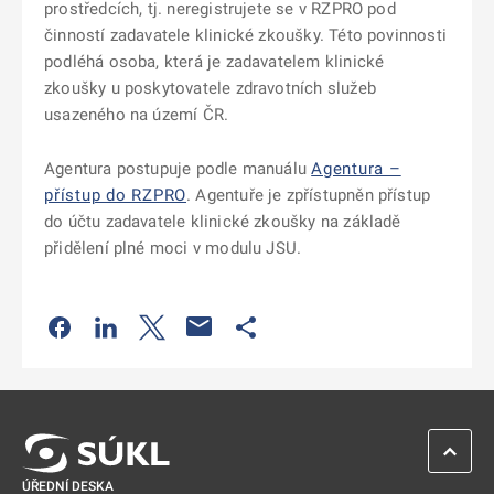
prostředcích, tj. neregistrujete se v RZPRO pod
činností zadavatele klinické zkoušky. Této povinnosti
podléhá osoba, která je zadavatelem klinické
zkoušky u poskytovatele zdravotních služeb
usazeného na území ČR.
Agentura postupuje podle manuálu
Agentura –
přístup do RZPRO
. Agentuře je zpřístupněn přístup
do účtu zadavatele klinické zkoušky na základě
přidělení plné moci v modulu JSU.
Odkaz se otevře na nové kartě
Odkaz se otevře na nové kartě
Odkaz se otevře na nové kartě
Odkaz se otevře na nové kartě
ZPĚT 
ÚŘEDNÍ DESKA