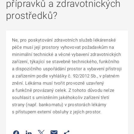
přípravků a zdravotnických
prostředků?
Ne, pro poskytování zdravotních služeb lékárenské
péče musí její prostory vyhovovat požadavkům na
minimální technické a věcné vybavení zdravotnických
zařízení, týkající se stavebně technického, funkčního
a dispozičního uspořádání prostor a vybavení přístroji
a zařízením podle vyhlášky č. 92/2012 Sb., v platném
znění. Lékárna musí tvořit provozně uzavřený
a funkčně provázaný celek. Z tohoto důvodu nelze
souhlasit s umístěním jakéhokoliv zařízení třetí
strany (např. bankomatu) v prostorách lékárny
s přístupem externí obsluhy z jejích prostor.
Odkaz se otevře na nové kartě
Odkaz se otevře na nové kartě
Odkaz se otevře na nové kartě