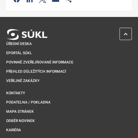
Odkaz se otevře na nové kartě
ZPĚT 
ÚŘEDNÍ DESKA
EPORTÁL SÚKL
POVINNĚ ZVEŘEJŇOVANÉ INFORMACE
PŘEHLED DŮLEŽITÝCH INFORMACÍ
VEŘEJNÉ ZAKÁZKY
KONTAKTY
PODATELNA / POKLADNA
MAPA STRÁNEK
ODBĚR NOVINEK
KARIÉRA