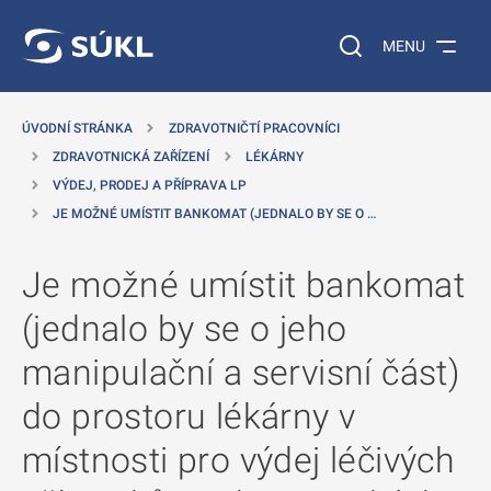
 NA HLAVNÍ OBSAH
Vyhledávání na web
MENU
ÚVODNÍ STRÁNKA
ZDRAVOTNIČTÍ PRACOVNÍCI
ZDRAVOTNICKÁ ZAŘÍZENÍ
LÉKÁRNY
VÝDEJ, PRODEJ A PŘÍPRAVA LP
JE MOŽNÉ UMÍSTIT BANKOMAT (JEDNALO BY SE O …
Je možné umístit bankomat
(jednalo by se o jeho
manipulační a servisní část)
do prostoru lékárny v
místnosti pro výdej léčivých