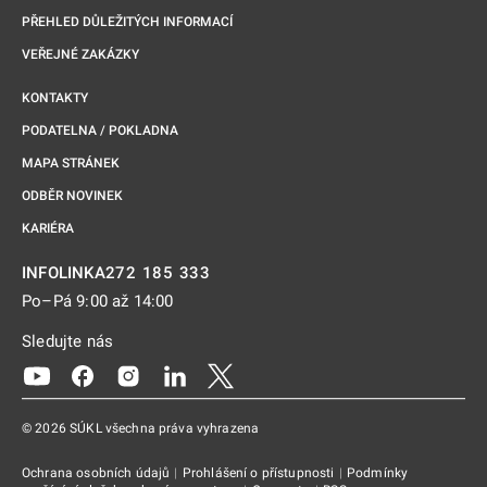
PŘEHLED DŮLEŽITÝCH INFORMACÍ
VEŘEJNÉ ZAKÁZKY
KONTAKTY
PODATELNA / POKLADNA
MAPA STRÁNEK
ODBĚR NOVINEK
KARIÉRA
272 185 333
INFOLINKA
Po–Pá 9:00 až 14:00
Sledujte nás
Odkaz se otevře na nové kartě
Odkaz se otevře na nové kartě
Odkaz se otevře na nové kartě
Odkaz se otevře na nové kartě
Odkaz se otevře na nové kartě
© 2026 SÚKL všechna práva vyhrazena
Ochrana osobních údajů
|
Prohlášení o přístupnosti
|
Podmínky