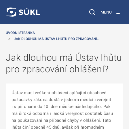
 NA HLAVNÍ OBSAH
Vyhledávání na web
MENU
ÚVODNÍ STRÁNKA
JAK DLOUHOU MÁ ÚSTAV LHŮTU PRO ZPRACOVÁNÍ…
Jak dlouhou má Ústav lhůtu
pro zpracování ohlášení?
Ústav musí veškerá ohlášení splňující obsahové
požadavky zákona došlá v jednom měsíci zveřejnit
i s přílohami do 10. dne měsíce následujícího. Pak
má široká odborná i laická veřejnost dostatek času
na poukazování na případné chyby v ohlášení. Tato
lhůta činí obecně 45 dnů, avšak při hromadném