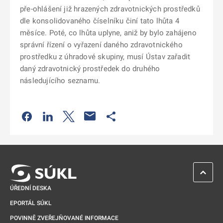
pře-ohlášení již hrazených zdravotnických prostředků
dle konsolidovaného číselníku činí tato lhůta 4
měsíce. Poté, co lhůta uplyne, aniž by bylo zahájeno
správní řízení o vyřazení daného zdravotnického
prostředku z úhradové skupiny, musí Ústav zařadit
daný zdravotnický prostředek do druhého
následujícího seznamu.
Odkaz se otevře na nové kartě
Odkaz se otevře na nové kartě
Odkaz se otevře na nové kartě
Odkaz se otevře na nové kartě
ZPĚT 
ÚŘEDNÍ DESKA
EPORTÁL SÚKL
POVINNĚ ZVEŘEJŇOVANÉ INFORMACE