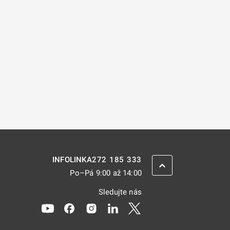
272 185 333
INFOLINKA
ZPĚT NAHORU
Po–Pá 9:00 až 14:00
Sledujte nás
Odkaz se otevře na nové kartě
Odkaz se otevře na nové kartě
Odkaz se otevře na nové kartě
Odkaz se otevře na nové kar
Odkaz se otevře na nov