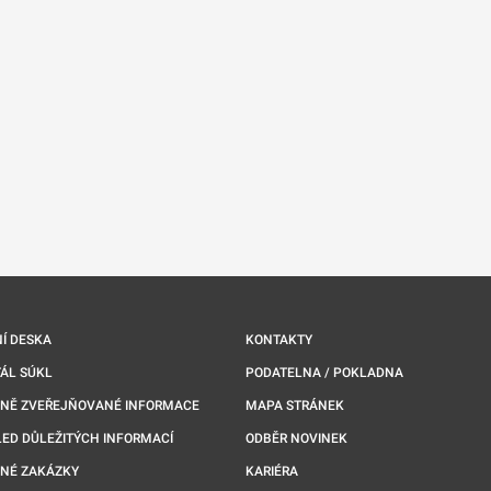
Í DESKA
KONTAKTY
ÁL SÚKL
PODATELNA / POKLADNA
NNĚ ZVEŘEJŇOVANÉ INFORMACE
MAPA STRÁNEK
ED DŮLEŽITÝCH INFORMACÍ
ODBĚR NOVINEK
NÉ ZAKÁZKY
KARIÉRA