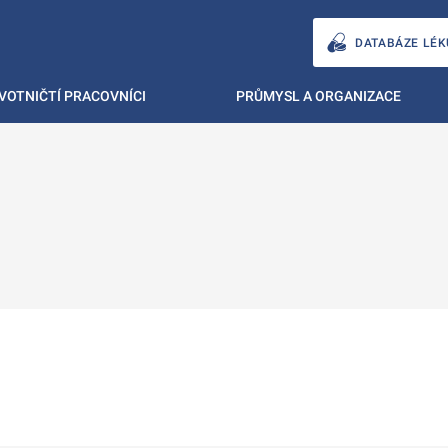
DATABÁZE LÉK
VOTNIČTÍ PRACOVNÍCI
PRŮMYSL A ORGANIZACE
ě
é kartě
ře na nové kartě