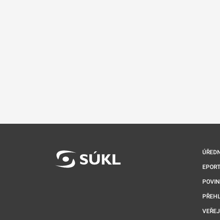
ÚŘEDN
EPORT
POVI
PŘEHL
VEŘEJ