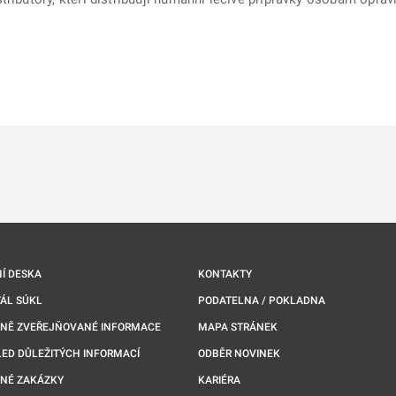
ě
é kartě
ře na nové kartě
Í DESKA
KONTAKTY
ÁL SÚKL
PODATELNA / POKLADNA
NNĚ ZVEŘEJŇOVANÉ INFORMACE
MAPA STRÁNEK
ED DŮLEŽITÝCH INFORMACÍ
ODBĚR NOVINEK
NÉ ZAKÁZKY
KARIÉRA