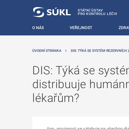
 NA HLAVNÍ OBSAH
STÁTNÍ ÚSTAV
PRO KONTROLU LÉČIV
O NÁS
VEŘEJNOST
ZDRA
ÚVODNÍ STRÁNKA
DIS: TÝKÁ SE SYSTÉM REZERVNÍCH Z
DIS: Týká se systém
distribuuje humánn
lékařům?
Ano, povinnost se vztahuje na všechny dis