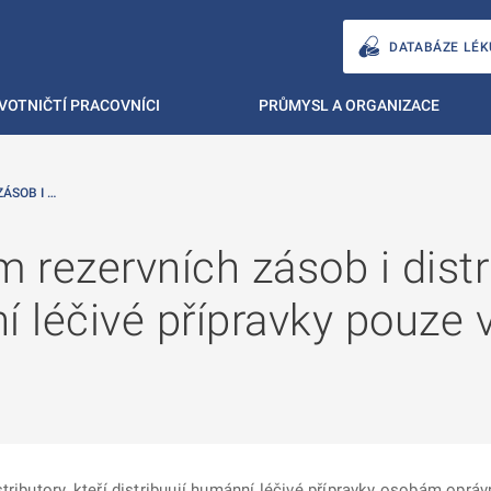
DATABÁZE LÉK
VOTNIČTÍ PRACOVNÍCI
PRŮMYSL A ORGANIZACE
ÁSOB I …
 rezervních zásob i distr
í léčivé přípravky pouze 
tributory, kteří distribuují humánní léčivé přípravky osobám opráv