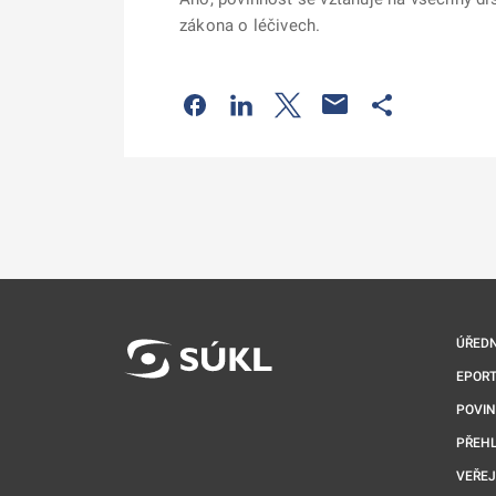
zákona o léčivech.
Odkaz se otevře na nové kartě
Odkaz se otevře na nové kart
Odkaz se otevře na nov
Odkaz se otev
ÚŘEDN
EPORT
POVI
PŘEHL
VEŘEJ