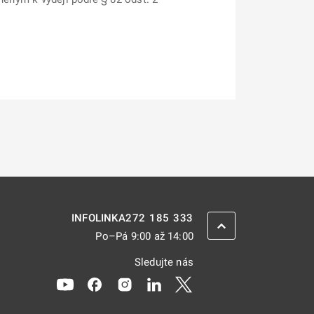
272 185 333
INFOLINKA
ZPĚT NAHORU
Po–Pá 9:00 až 14:00
Sledujte nás
Odkaz se otevře na nové kartě
Odkaz se otevře na nové kartě
Odkaz se otevře na nové kartě
Odkaz se otevře na nové kar
Odkaz se otevře na nov