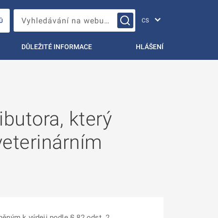
Změna jazyka
Vyhledávání na webu…
Ů
DŮLEŽITÉ INFORMACE
HLÁŠENÍ
ibutora, který
veterinárním
něným k výdeji podle § 82 odst. 2