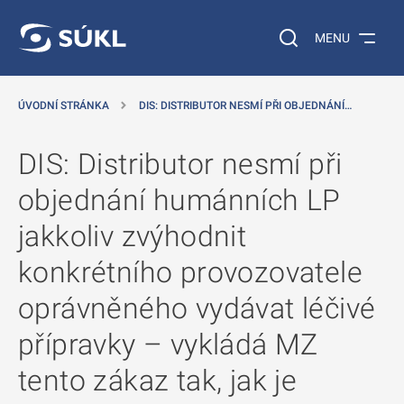
 NA HLAVNÍ OBSAH
Vyhledávání na web
MENU
ÚVODNÍ STRÁNKA
DIS: DISTRIBUTOR NESMÍ PŘI OBJEDNÁNÍ…
DIS: Distributor nesmí při
objednání humánních LP
jakkoliv zvýhodnit
konkrétního provozovatele
oprávněného vydávat léčivé
přípravky – vykládá MZ
tento zákaz tak, jak je