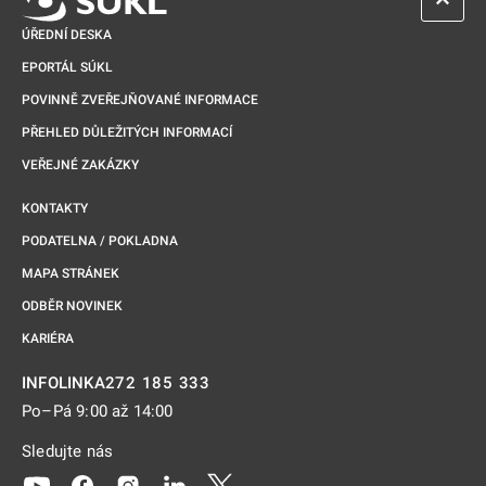
ZPĚT 
ÚŘEDNÍ DESKA
EPORTÁL SÚKL
POVINNĚ ZVEŘEJŇOVANÉ INFORMACE
PŘEHLED DŮLEŽITÝCH INFORMACÍ
VEŘEJNÉ ZAKÁZKY
KONTAKTY
PODATELNA / POKLADNA
MAPA STRÁNEK
ODBĚR NOVINEK
KARIÉRA
272 185 333
INFOLINKA
Po–Pá 9:00 až 14:00
Sledujte nás
Odkaz se otevře na nové kartě
Odkaz se otevře na nové kartě
Odkaz se otevře na nové kartě
Odkaz se otevře na nové kartě
Odkaz se otevře na nové kartě