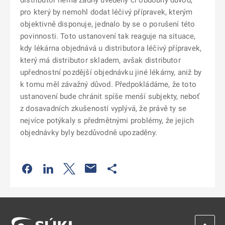
distributor nemá žádný uvedený či obdobný důvod,
pro který by nemohl dodat léčivý přípravek, kterým
objektivně disponuje, jednalo by se o porušení této
povinnosti. Toto ustanovení tak reaguje na situace,
kdy lékárna objednává u distributora léčivý přípravek,
který má distributor skladem, avšak distributor
upřednostní pozdější objednávku jiné lékárny, aniž by
k tomu měl závažný důvod. Předpokládáme, že toto
ustanovení bude chránit spíše menší subjekty, neboť
z dosavadních zkušeností vyplývá, že právě ty se
nejvíce potýkaly s předmětnými problémy, že jejich
objednávky byly bezdůvodně upozaděny.
Odkaz se otevře na nové kartě
Odkaz se otevře na nové kartě
Odkaz se otevře na nové kartě
Odkaz se otevře na nové kartě