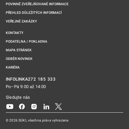
POVINNĚ ZVEŘEJŇOVANÉ INFORMACE
PŘEHLED DŮLEŽITÝCH INFORMACÍ
VEŘEJNÉ ZAKÁZKY
KONTAKTY
PODATELNA / POKLADNA
MAPA STRÁNEK
ODBĚR NOVINEK
KARIÉRA
272 185 333
INFOLINKA
Po–Pá 9:00 až 14:00
Sledujte nás
Odkaz se otevře na nové kartě
Odkaz se otevře na nové kartě
Odkaz se otevře na nové kartě
Odkaz se otevře na nové kartě
Odkaz se otevře na nové kartě
© 2026 SÚKL všechna práva vyhrazena