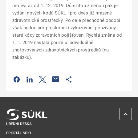
projeví až od 1. 12. 2019. Důležitou změnou pak je
vydání nových kódů SÚKL i pro dnes již hrazené
zdravotnické prostředky. Po celé přechodné období
však budou pro preskripci i vykazování používány
staré kódy zdravotních pojišťoven. Rychlá změna od
1. 1. 2019 nastala pouze u individuálně
zhotovovaných zdravotnických prostředků (na
zakázku).
Odkaz se otevře na nové kartě
Odkaz se otevře na nové kartě
Odkaz se otevře na nové kartě
Odkaz se otevře na nové kartě
ZPĚT 
ÚŘEDNÍ DESKA
EPORTÁL SÚKL