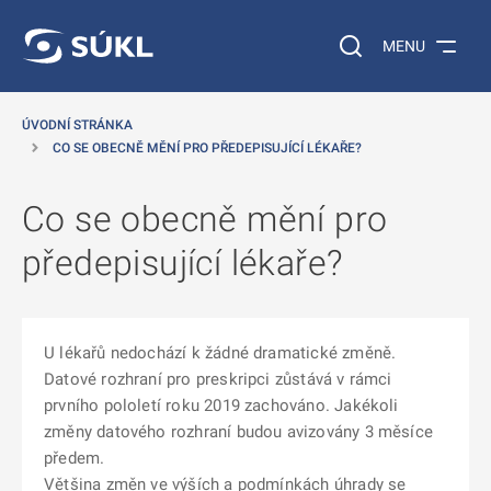
 NA HLAVNÍ OBSAH
Vyhledávání na web
MENU
ÚVODNÍ STRÁNKA
CO SE OBECNĚ MĚNÍ PRO PŘEDEPISUJÍCÍ LÉKAŘE?
Co se obecně mění pro
předepisující lékaře?
U lékařů nedochází k žádné dramatické změně.
Datové rozhraní pro preskripci zůstává v rámci
prvního pololetí roku 2019 zachováno. Jakékoli
změny datového rozhraní budou avizovány 3 měsíce
předem.
Většina změn ve výších a podmínkách úhrady se