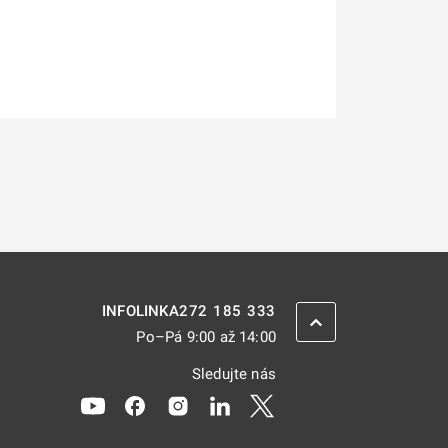
272 185 333
INFOLINKA
ZPĚT NAHORU
Po–Pá 9:00 až 14:00
Sledujte nás
Odkaz se otevře na nové kartě
Odkaz se otevře na nové kartě
Odkaz se otevře na nové kartě
Odkaz se otevře na nové kar
Odkaz se otevře na nov