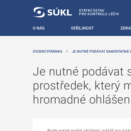
 NA HLAVNÍ OBSAH
STÁTNÍ ÚSTAV
PRO KONTROLU LÉČIV
O NÁS
VEŘEJNOST
ZDRA
ÚVODNÍ STRÁNKA
JE NUTNÉ PODÁVAT SAMOSTATNÁ 
Je nutné podávat 
prostředek, který
hromadné ohlášení 
Bude nutné podat ohlášení zvlášť pro ka