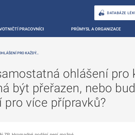
DATABÁZE LÉK
VOTNIČTÍ PRACOVNÍCI
PRŮMYSL A ORGANIZACE
OHLÁŠENÍ PRO KAŽDÝ…
samostatná ohlášení pro 
 má být přeřazen, nebo b
pro více přípravků?
ždý ZP. Hromadné podání není možné.