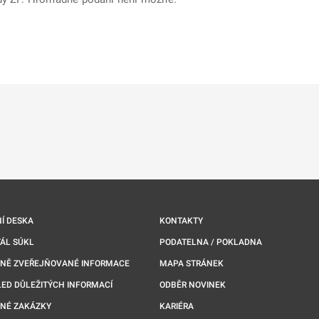
ě
é kartě
ře na nové kartě
Í DESKA
KONTAKTY
ÁL SÚKL
PODATELNA / POKLADNA
NNĚ ZVEŘEJŇOVANÉ INFORMACE
MAPA STRÁNEK
ED DŮLEŽITÝCH INFORMACÍ
ODBĚR NOVINEK
NÉ ZAKÁZKY
KARIÉRA