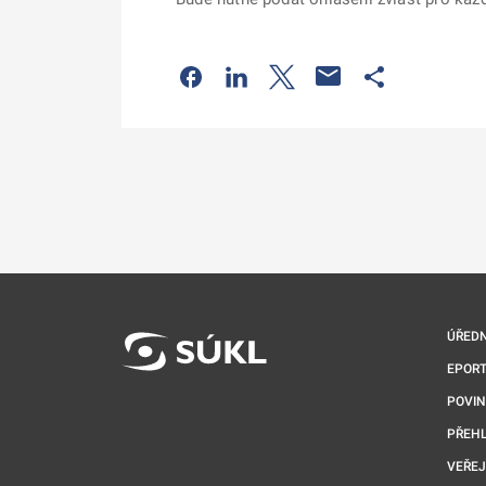
Odkaz se otevře na nové kartě
Odkaz se otevře na nové kart
Odkaz se otevře na nov
Odkaz se otev
ÚŘEDN
EPORT
POVI
PŘEHL
VEŘEJ