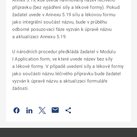
Annex 5.19, kde uvede navrhovaný název léčivého
přípravku (bez vyjádření síly a lékové formy). Pokud
žadatel uvede v Annexu 5.19 sílu a lékovou formu
jako integrální součást názvu, bude v průběhu
odborné posuzovací fáze vyzván k úpravě názvu
a aktualizaci Annexu 5.19.
U národních procedur předkládá žadatel v Modulu
I Application form, ve které uvede název bez síly
a lékové formy. V případě uvedení síly a lékové formy
jako součásti názvu léčivého přípravku bude žadatel
vyzván k úpravě názvu a aktualizaci formuláře
žádosti.
Odkaz se otevře na nové kartě
Odkaz se otevře na nové kartě
Odkaz se otevře na nové kartě
Odkaz se otevře na nové kartě