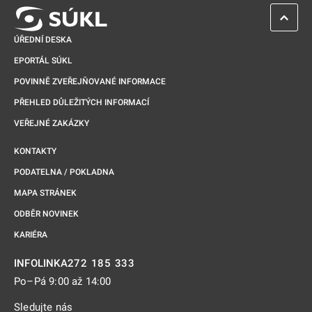
ZPĚT 
ÚŘEDNÍ DESKA
EPORTÁL SÚKL
POVINNĚ ZVEŘEJŇOVANÉ INFORMACE
PŘEHLED DŮLEŽITÝCH INFORMACÍ
VEŘEJNÉ ZAKÁZKY
KONTAKTY
PODATELNA / POKLADNA
MAPA STRÁNEK
ODBĚR NOVINEK
KARIÉRA
272 185 333
INFOLINKA
Po–Pá 9:00 až 14:00
Sledujte nás