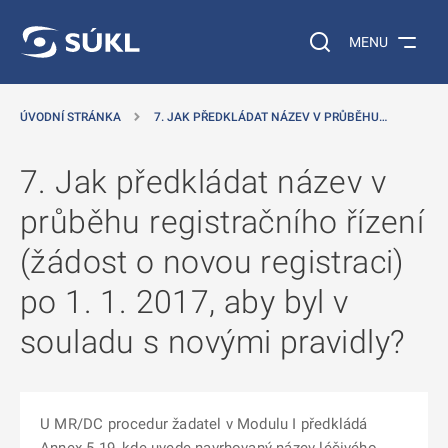
 NA HLAVNÍ OBSAH
Vyhledávání na web
MENU
ÚVODNÍ STRÁNKA
7. JAK PŘEDKLÁDAT NÁZEV V PRŮBĚHU…
7. Jak předkládat název v
průběhu registračního řízení
(žádost o novou registraci)
po 1. 1. 2017, aby byl v
souladu s novými pravidly?
U MR/DC procedur žadatel v Modulu I předkládá