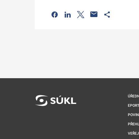
Odkaz se otevře na nové kartě
Odkaz se otevře na nové kart
Odkaz se otevře na nov
Odkaz se otev
ÚŘEDN
EPORT
POVI
PŘEHL
VEŘEJ