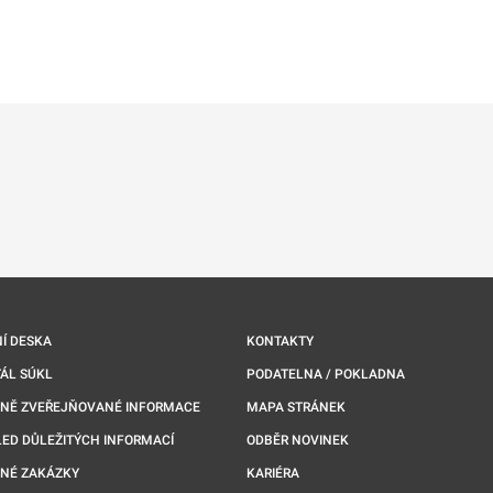
ě
é kartě
ře na nové kartě
Í DESKA
KONTAKTY
ÁL SÚKL
PODATELNA / POKLADNA
NNĚ ZVEŘEJŇOVANÉ INFORMACE
MAPA STRÁNEK
ED DŮLEŽITÝCH INFORMACÍ
ODBĚR NOVINEK
NÉ ZAKÁZKY
KARIÉRA