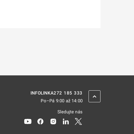
272 185 333
INFOLINKA
ZPĚT NAHORU
Po–Pá 9:00 až 14:00
Sledujte nás
Odkaz se otevře na nové kartě
Odkaz se otevře na nové kartě
Odkaz se otevře na nové kartě
Odkaz se otevře na nové kar
Odkaz se otevře na nov