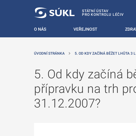
 NA HLAVNÍ OBSAH
STÁTNÍ ÚSTAV
PRO KONTROLU LÉČIV
O NÁS
VEŘEJNOST
ZDRA
ÚVODNÍ STRÁNKA
5. OD KDY ZAČÍNÁ BĚŽET LHŮTA 3 
5. Od kdy začíná bě
přípravku na trh pr
31.12.2007?