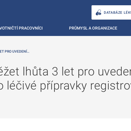
DATABÁZE LÉK
VOTNIČTÍ PRACOVNÍCI
PRŮMYSL A ORGANIZACE
LET PRO UVEDENÍ…
žet lhůta 3 let pro uvede
o léčivé přípravky registr