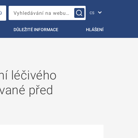
Změna jazyka
Vyhledávání na webu…
Ů
DŮLEŽITÉ INFORMACE
HLÁŠENÍ
ní léčivého
ované před