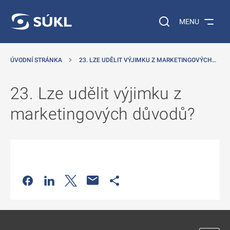
 NA HLAVNÍ OBSAH
Vyhledávání na web
MENU
ÚVODNÍ STRÁNKA
23. LZE UDĚLIT VÝJIMKU Z MARKETINGOVÝCH…
23. Lze udělit výjimku z
marketingových důvodů?
Odkaz se otevře na nové kartě
Odkaz se otevře na nové kartě
Odkaz se otevře na nové kartě
Odkaz se otevře na nové kartě