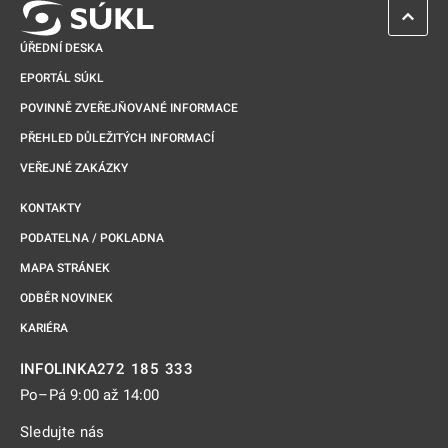
ZPĚT 
ÚŘEDNÍ DESKA
EPORTÁL SÚKL
POVINNĚ ZVEŘEJŇOVANÉ INFORMACE
PŘEHLED DŮLEŽITÝCH INFORMACÍ
VEŘEJNÉ ZAKÁZKY
KONTAKTY
PODATELNA / POKLADNA
MAPA STRÁNEK
ODBĚR NOVINEK
KARIÉRA
272 185 333
INFOLINKA
Po–Pá 9:00 až 14:00
Sledujte nás