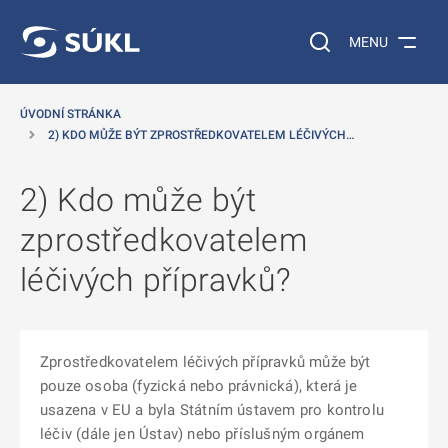
 NA HLAVNÍ OBSAH
Vyhledávání na web
MENU
ÚVODNÍ STRÁNKA
2) KDO MŮŽE BÝT ZPROSTŘEDKOVATELEM LÉČIVÝCH…
2) Kdo může být
zprostředkovatelem
léčivých přípravků?
Zprostředkovatelem léčivých přípravků může být
pouze osoba (fyzická nebo právnická), která je
usazena v EU a byla Státním ústavem pro kontrolu
léčiv (dále jen Ústav) nebo příslušným orgánem