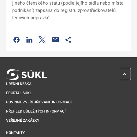
jiného členského státu (podle jejího sídla nebo místa
podnikání) zapsána do registru zprostředkovatelů
léčivých přípravků.
Odkaz se otevře na nové kartě
Odkaz se otevře na nové kartě
Odkaz se otevře na nové kartě
Odkaz se otevře na nové kartě
ZPĚT 
ÚŘEDNÍ DESKA
EPORTÁL SÚKL
POVINNĚ ZVEŘEJŇOVANÉ INFORMACE
PŘEHLED DŮLEŽITÝCH INFORMACÍ
VEŘEJNÉ ZAKÁZKY
KONTAKTY