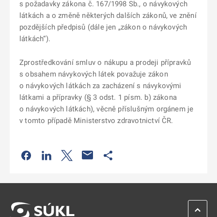
s požadavky zákona č. 167/1998 Sb., o návykových
látkách a o změně některých dalších zákonů, ve znění
pozdějších předpisů (dále jen „zákon o návykových
látkách“).
Zprostředkování smluv o nákupu a prodeji přípravků
s obsahem návykových látek považuje zákon
o návykových látkách za zacházení s návykovými
látkami a přípravky (§ 3 odst. 1 písm. b) zákona
o návykových látkách), věcně příslušným orgánem je
v tomto případě Ministerstvo zdravotnictví ČR.
Odkaz se otevře na nové kartě
Odkaz se otevře na nové kartě
Odkaz se otevře na nové kartě
Odkaz se otevře na nové kartě
ZPĚT 