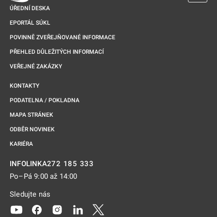
ÚŘEDNÍ DESKA
EPORTÁL SÚKL
POVINNĚ ZVEŘEJŇOVANÉ INFORMACE
PŘEHLED DŮLEŽITÝCH INFORMACÍ
VEŘEJNÉ ZAKÁZKY
KONTAKTY
PODATELNA / POKLADNA
MAPA STRÁNEK
ODBĚR NOVINEK
KARIÉRA
272 185 333
INFOLINKA
Po–Pá 9:00 až 14:00
Sledujte nás
Odkaz se otevře na nové kartě
Odkaz se otevře na nové kartě
Odkaz se otevře na nové kartě
Odkaz se otevře na nové kartě
Odkaz se otevře na nové kartě