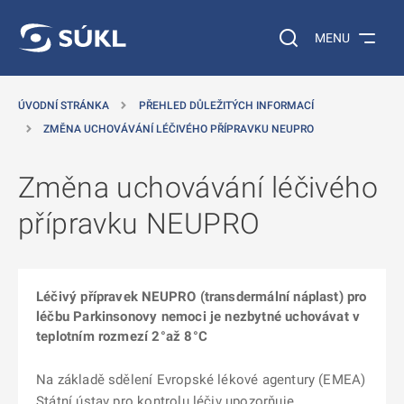
 NA HLAVNÍ OBSAH
Vyhledávání na web
MENU
ÚVODNÍ STRÁNKA
PŘEHLED DŮLEŽITÝCH INFORMACÍ
ZMĚNA UCHOVÁVÁNÍ LÉČIVÉHO PŘÍPRAVKU NEUPRO
Změna uchovávání léčivého
přípravku NEUPRO
Léčivý přípravek NEUPRO (transdermální náplast) pro
léčbu Parkinsonovy nemoci je nezbytné uchovávat v
teplotním rozmezí 2°až 8°C
Na základě sdělení Evropské lékové agentury (EMEA)
Státní ústav pro kontrolu léčiv upozorňuje