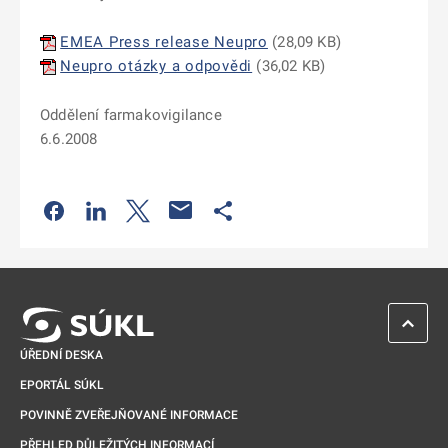
EMEA Press release Neupro
(
28,09 KB
)
Neupro otázky a odpovědi
(
36,02 KB
)
Oddělení farmakovigilance
6.6.2008
Odkaz se otevře na nové kartě
Odkaz se otevře na nové kartě
Odkaz se otevře na nové kartě
Odkaz se otevře na nové kartě
ZPĚT 
ÚŘEDNÍ DESKA
EPORTÁL SÚKL
POVINNĚ ZVEŘEJŇOVANÉ INFORMACE
PŘEHLED DŮLEŽITÝCH INFORMACÍ