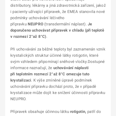
distributory, lékárny a jiná zdravotnická zařízení, jakož
i pacienty užívající přípravek, že EMEA stanovila nové
podmínky uchovávání léčivého
přípravku
NEUPRO
(transdermální náplast).
Je
doporučeno uchovávat přípravek v chladu (při teplotě
v rozmezí 2°až 8°C)
.
Při uchovávání za běžné teploty byl zaznamenán vznik
krystalických struktur účinné látky rotigotin, které
svým vzhledem připomínají sněhové vločky.Dostupné
informace naznačují, že
uchovávání náplasti
při teplotním rozmezí 2°až 8°C omezuje tuto
krystalizaci
. K výše zmíněné úpravě podmínek
uchovávání přípravku dochází proto, že v případě
krystalizace může dojít ke snížení účinnosti přípravku
NEUPRO.
Přípravek obsahuje účinnou látku
rotigotin,
patří do