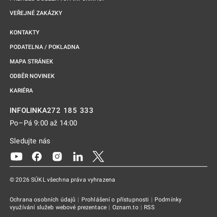
VEŘEJNÉ ZAKÁZKY
KONTAKTY
PODATELNA / POKLADNA
MAPA STRÁNEK
ODBĚR NOVINEK
KARIÉRA
272 185 333
INFOLINKA
Po–Pá 9:00 až 14:00
Sledujte nás
Odkaz se otevře na nové kartě
Odkaz se otevře na nové kartě
Odkaz se otevře na nové kartě
Odkaz se otevře na nové kartě
Odkaz se otevře na nové kartě
© 2026 SÚKL všechna práva vyhrazena
Ochrana osobních údajů
|
Prohlášení o přístupnosti
|
Podmínky
využívání služeb webové prezentace
|
Oznam.to
|
RSS