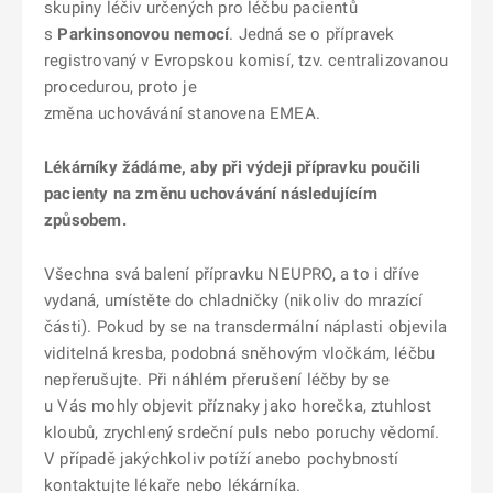
skupiny léčiv určených pro léčbu pacientů
s
Parkinsonovou nemocí
. Jedná se o přípravek
registrovaný v Evropskou komisí, tzv. centralizovanou
procedurou, proto je
změna uchovávání stanovena EMEA.
Lékárníky žádáme, aby při výdeji přípravku poučili
pacienty na změnu uchovávání následujícím
způsobem.
Všechna svá balení přípravku NEUPRO, a to i dříve
vydaná, umístěte do chladničky (nikoliv do mrazící
části). Pokud by se na transdermální náplasti objevila
viditelná kresba, podobná sněhovým vločkám, léčbu
nepřerušujte.
Při náhlém přerušení léčby by se
u Vás mohly objevit příznaky jako horečka, ztuhlost
kloubů, zrychlený srdeční puls nebo poruchy vědomí.
V případě jakýchkoliv potíží anebo pochybností
kontaktujte lékaře nebo lékárníka.