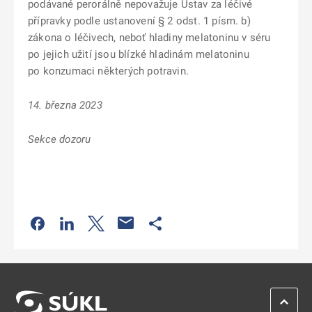
podávané perorálně nepovažuje Ústav za léčivé
přípravky podle ustanovení § 2 odst. 1 písm. b)
zákona o léčivech, neboť hladiny melatoninu v séru
po jejich užití jsou blízké hladinám melatoninu
po konzumaci některých potravin.
14. března 2023
Sekce dozoru
Odkaz se otevře na nové kartě
Odkaz se otevře na nové kartě
Odkaz se otevře na nové kartě
Odkaz se otevře na nové kartě
ZPĚT 