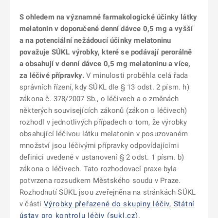
S ohledem na významné farmakologické účinky látky
melatonin v doporučené denní dávce 0,5 mg a vyšší
a na potenciální nežádoucí účinky melatoninu
považuje SÚKL výrobky, které se podávají perorálně
a obsahují v denní dávce 0,5 mg melatoninu a více,
za léčivé přípravky.
V minulosti proběhla celá řada
správních řízení, kdy SÚKL dle § 13 odst. 2 písm. h)
zákona č. 378/2007 Sb., o léčivech a o změnách
některých souvisejících zákonů (zákon o léčivech)
rozhodl v jednotlivých případech o tom, že výrobky
obsahující léčivou látku melatonin v posuzovaném
množství jsou léčivými přípravky odpovídajícími
definici uvedené v ustanovení § 2 odst. 1 písm. b)
zákona o léčivech. Tato rozhodovací praxe byla
potvrzena rozsudkem Městského soudu v Praze.
Rozhodnutí SÚKL jsou zveřejněna na stránkách SÚKL
v části
Výrobky přeřazené do skupiny léčiv, Státní
ústav pro kontrolu léčiv (sukl.cz)
.