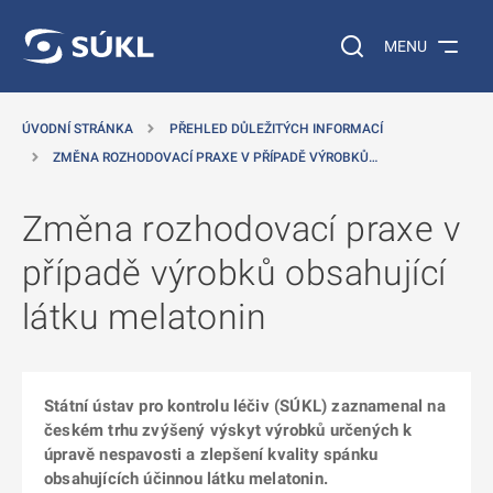
 NA HLAVNÍ OBSAH
Vyhledávání na web
MENU
ÚVODNÍ STRÁNKA
PŘEHLED DŮLEŽITÝCH INFORMACÍ
ZMĚNA ROZHODOVACÍ PRAXE V PŘÍPADĚ VÝROBKŮ…
Změna rozhodovací praxe v
případě výrobků obsahující
látku melatonin
Státní ústav pro kontrolu léčiv (SÚKL) zaznamenal na
českém trhu zvýšený výskyt výrobků určených k
úpravě nespavosti a zlepšení kvality spánku
obsahujících účinnou látku melatonin.