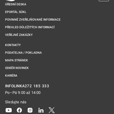
ÚŘEDNÍ DESKA
EPORTÁL SÚKL
POVINNĚ ZVEŘEJŇOVANÉ INFORMACE
PŘEHLED DŮLEŽITÝCH INFORMACÍ
VEŘEJNÉ ZAKÁZKY
KONTAKTY
PODATELNA / POKLADNA
MAPA STRÁNEK
ODBĚR NOVINEK
KARIÉRA
272 185 333
INFOLINKA
Po–Pá 9:00 až 14:00
Sledujte nás
Odkaz se otevře na nové kartě
Odkaz se otevře na nové kartě
Odkaz se otevře na nové kartě
Odkaz se otevře na nové kartě
Odkaz se otevře na nové kartě