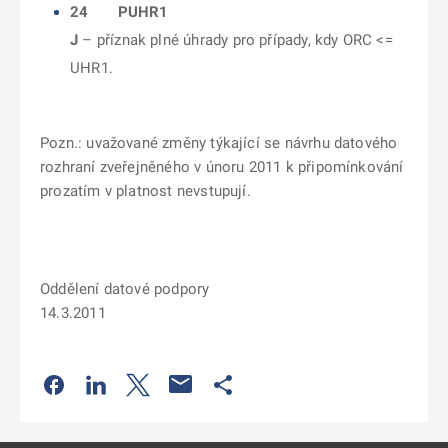
24 PUHR1
J
– příznak plné úhrady pro případy, kdy ORC <=
UHR1.
Pozn.: uvažované změny týkající se návrhu datového
rozhraní zveřejněného v únoru 2011 k připomínkování
prozatím v platnost nevstupují.
Oddělení datové podpory
14.3.2011
Odkaz se otevře na nové kartě
Odkaz se otevře na nové kartě
Odkaz se otevře na nové kartě
Odkaz se otevře na nové kartě