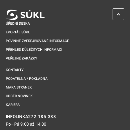
ZPĚT 
ÚŘEDNÍ DESKA
EPORTÁL SÚKL
POVINNĚ ZVEŘEJŇOVANÉ INFORMACE
PŘEHLED DŮLEŽITÝCH INFORMACÍ
VEŘEJNÉ ZAKÁZKY
KONTAKTY
PODATELNA / POKLADNA
MAPA STRÁNEK
ODBĚR NOVINEK
KARIÉRA
272 185 333
INFOLINKA
Po–Pá 9:00 až 14:00