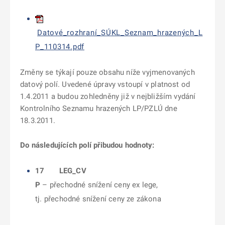
Datové_rozhraní_SÚKL_Seznam_hrazených_L
P_110314.pdf
Změny se týkají pouze obsahu níže vyjmenovaných
datový polí. Uvedené úpravy vstoupí v platnost od
1.4.2011 a budou zohledněny již v nejbližším vydání
Kontrolního Seznamu hrazených LP/PZLÚ dne
18.3.2011.
Do následujících polí přibudou hodnoty:
17 LEG_CV
P
– přechodné snížení ceny ex lege,
tj. přechodné snížení ceny ze zákona