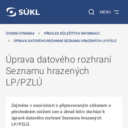
 NA HLAVNÍ OBSAH
Vyhledávání na web
MENU
ÚVODNÍ STRÁNKA
PŘEHLED DŮLEŽITÝCH INFORMACÍ
ÚPRAVA DATOVÉHO ROZHRANÍ SEZNAMU HRAZENÝCH LP/PZLÚ
Úprava datového rozhraní
Seznamu hrazených
LP/PZLÚ
Zejména v souvislosti s připravovaným zákonem o
přechodném snížení cen a úhrad léčiv dochází k
úpravě datového rozhraní Seznamu hrazených
LP/PZLÚ.