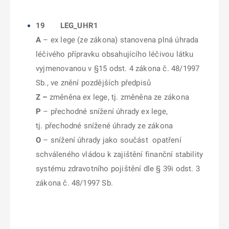
19 LEG_UHR1
A
– ex lege (ze zákona) stanovena plná úhrada
léčivého přípravku obsahujícího léčivou látku
vyjmenovanou v §15 odst. 4 zákona č. 48/1997
Sb., ve znění pozdějších předpisů
Z –
změněna ex lege, tj. změněna ze zákona
P
– přechodné snížení úhrady ex lege,
tj. přechodné snížené úhrady ze zákona
O
– snížení úhrady jako součást opatření
schváleného vládou k zajištění finanční stability
systému zdravotního pojištění dle § 39i odst. 3
zákona č. 48/1997 Sb.