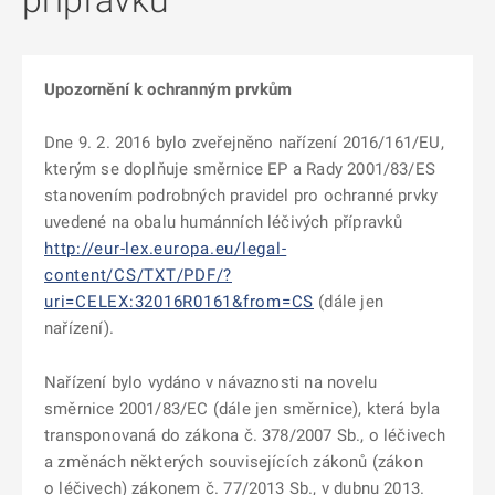
přípravků
Upozornění k ochranným prvkům
Dne 9. 2. 2016 bylo zveřejněno nařízení 2016/161/EU,
kterým se doplňuje směrnice EP a Rady 2001/83/ES
stanovením podrobných pravidel pro ochranné prvky
uvedené na obalu humánních léčivých přípravků
http://eur-lex.europa.eu/legal-
content/CS/TXT/PDF/?
uri=CELEX:32016R0161&from=CS
(dále jen
nařízení).
Nařízení bylo vydáno v návaznosti na novelu
směrnice 2001/83/EC (dále jen směrnice), která byla
transponovaná do zákona č. 378/2007 Sb., o léčivech
a změnách některých souvisejících zákonů (zákon
o léčivech) zákonem č. 77/2013 Sb., v dubnu 2013.