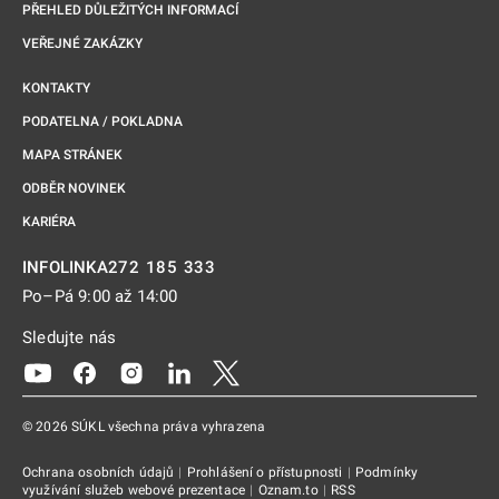
PŘEHLED DŮLEŽITÝCH INFORMACÍ
VEŘEJNÉ ZAKÁZKY
KONTAKTY
PODATELNA / POKLADNA
MAPA STRÁNEK
ODBĚR NOVINEK
KARIÉRA
272 185 333
INFOLINKA
Po–Pá 9:00 až 14:00
Sledujte nás
Odkaz se otevře na nové kartě
Odkaz se otevře na nové kartě
Odkaz se otevře na nové kartě
Odkaz se otevře na nové kartě
Odkaz se otevře na nové kartě
© 2026 SÚKL všechna práva vyhrazena
Ochrana osobních údajů
|
Prohlášení o přístupnosti
|
Podmínky
využívání služeb webové prezentace
|
Oznam.to
|
RSS