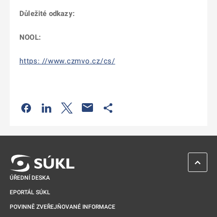
Důležité odkazy:
NOOL:
https: //www.czmvo.cz/cs/
Odkaz se otevře na nové kartě
Odkaz se otevře na nové kartě
Odkaz se otevře na nové kartě
Odkaz se otevře na nové kartě
ZPĚT 
ÚŘEDNÍ DESKA
EPORTÁL SÚKL
POVINNĚ ZVEŘEJŇOVANÉ INFORMACE