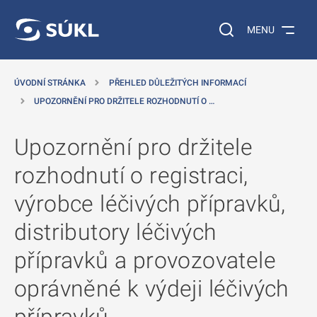
 NA HLAVNÍ OBSAH
Vyhledávání na web
MENU
ÚVODNÍ STRÁNKA
PŘEHLED DŮLEŽITÝCH INFORMACÍ
UPOZORNĚNÍ PRO DRŽITELE ROZHODNUTÍ O …
Upozornění pro držitele
rozhodnutí o registraci,
výrobce léčivých přípravků,
distributory léčivých
přípravků a provozovatele
oprávněné k výdeji léčivých