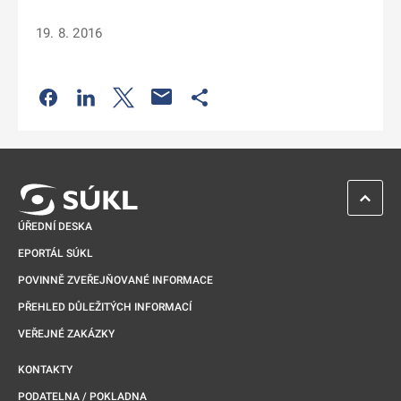
19. 8. 2016
Odkaz se otevře na nové kartě
Odkaz se otevře na nové kartě
Odkaz se otevře na nové kartě
Odkaz se otevře na nové kartě
ZPĚT 
ÚŘEDNÍ DESKA
EPORTÁL SÚKL
POVINNĚ ZVEŘEJŇOVANÉ INFORMACE
PŘEHLED DŮLEŽITÝCH INFORMACÍ
VEŘEJNÉ ZAKÁZKY
KONTAKTY
PODATELNA / POKLADNA