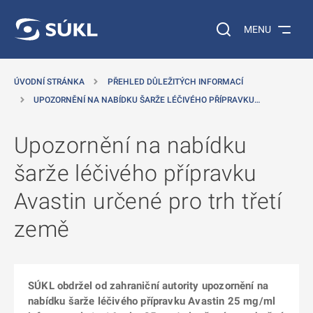
 NA HLAVNÍ OBSAH
Vyhledávání na web
MENU
ÚVODNÍ STRÁNKA
PŘEHLED DŮLEŽITÝCH INFORMACÍ
UPOZORNĚNÍ NA NABÍDKU ŠARŽE LÉČIVÉHO PŘÍPRAVKU…
Upozornění na nabídku
šarže léčivého přípravku
Avastin určené pro trh třetí
země
SÚKL obdržel od zahraniční autority upozornění na
nabídku šarže léčivého přípravku Avastin 25 mg/ml