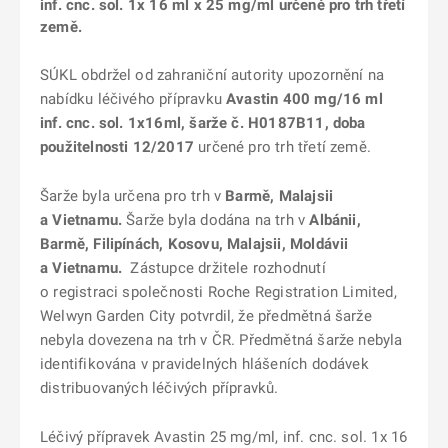
inf. cnc. sol. 1x 16 ml x 25 mg/ml určené pro trh třetí
země.
SÚKL obdržel od zahraniční autority upozornění na
nabídku léčivého přípravku
Avastin 400 mg/16 ml
inf. cnc. sol. 1x16ml, šarže č. H0187B11, doba
použitelnosti 12/2017
určené pro trh třetí země.
Šarže byla určena pro trh v
Barmě, Malajsii
a Vietnamu.
Šarže byla dodána na trh v
Albánii,
Barmě, Filipínách, Kosovu,
Malajsii,
Moldávii
a Vietnamu.
Zástupce držitele rozhodnutí
o registraci společnosti Roche Registration Limited,
Welwyn Garden City potvrdil, že předmětná šarže
nebyla dovezena na trh v ČR. Předmětná šarže nebyla
identifikována v pravidelných hlášeních dodávek
distribuovaných léčivých přípravků.
Léčivý přípravek Avastin 25 mg/ml, inf. cnc. sol. 1x 16