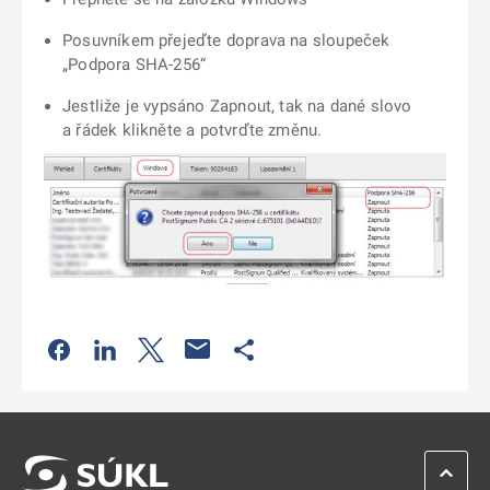
Posuvníkem přejeďte doprava na sloupeček
„Podpora SHA-256“
Jestliže je vypsáno Zapnout, tak na dané slovo
a řádek klikněte a potvrďte změnu.
Odkaz se otevře na nové kartě
Odkaz se otevře na nové kartě
Odkaz se otevře na nové kartě
Odkaz se otevře na nové kartě
ZPĚT 