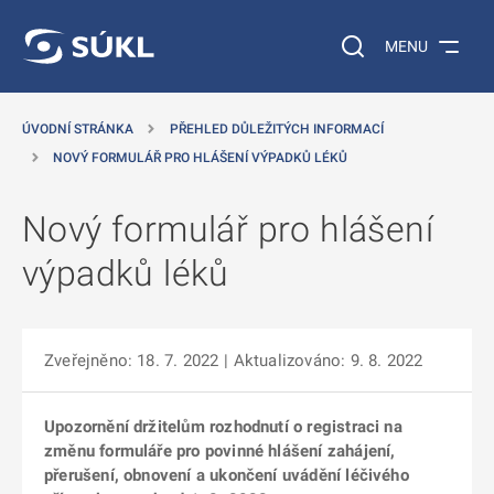
 NA HLAVNÍ OBSAH
Vyhledávání na web
MENU
ÚVODNÍ STRÁNKA
PŘEHLED DŮLEŽITÝCH INFORMACÍ
NOVÝ FORMULÁŘ PRO HLÁŠENÍ VÝPADKŮ LÉKŮ
Nový formulář pro hlášení
výpadků léků
Zveřejněno: 18. 7. 2022
| Aktualizováno: 9. 8. 2022
Upozornění držitelům rozhodnutí o registraci na
změnu formuláře pro povinné hlášení zahájení,
přerušení, obnovení a ukončení uvádění léčivého