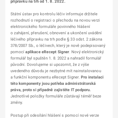
přípravku na trh od 1. 8. 2022.
Státní ústav pro kontrolu léčiv informuje držitele
rozhodnutí o registraci o přechodu na novou verzi
elektronického formuláře povinného hlášení
o zahájení, přerušení, obnovení a ukončení uvádění
léčivého přípravku na trh podle § 33 odst. 2 zákona
378/2007 Sb., o léčivech, který je nově podepisovaný
pomocí
aplikace eRecept Signer
. Nový elektronický
formulář byl spuštěn 1. 8. 2022 a nahradil formulář
původní. Dovolujeme si upozornit, že z výše
uvedeného důvodu je nezbytné mít nainstalovanou
a funkční komponentu eRecept Signer.
Pro instalaci
této komponenty jsou potřeba administrátorská
práva, proto si případně zajistěte IT podporu.
Jednotlivé položky formuláře zůstávají téměř beze
změny.
Postup při odesílání hlášení s pomocí nové verze