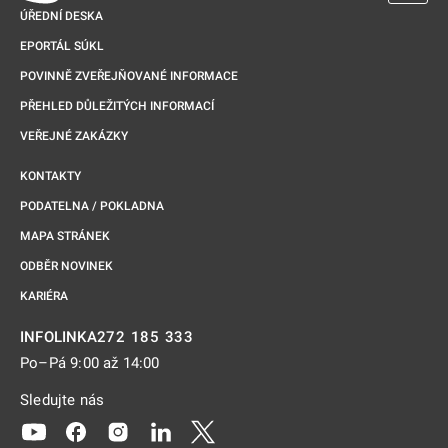
ÚŘEDNÍ DESKA
EPORTÁL SÚKL
POVINNĚ ZVEŘEJŇOVANÉ INFORMACE
PŘEHLED DŮLEŽITÝCH INFORMACÍ
VEŘEJNÉ ZAKÁZKY
KONTAKTY
PODATELNA / POKLADNA
MAPA STRÁNEK
ODBĚR NOVINEK
KARIÉRA
272 185 333
INFOLINKA
Po–Pá 9:00 až 14:00
Sledujte nás
Odkaz se otevře na nové kartě
Odkaz se otevře na nové kartě
Odkaz se otevře na nové kartě
Odkaz se otevře na nové kartě
Odkaz se otevře na nové kartě