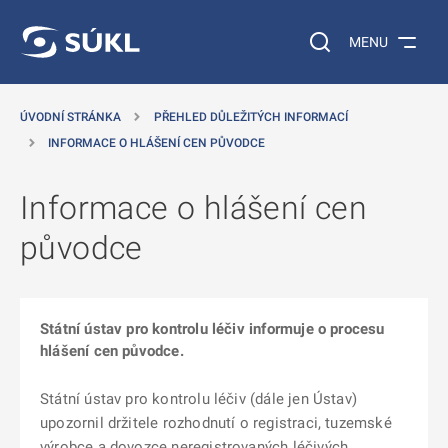
 NA HLAVNÍ OBSAH
Vyhledávání na web
MENU
ÚVODNÍ STRÁNKA
PŘEHLED DŮLEŽITÝCH INFORMACÍ
INFORMACE O HLÁŠENÍ CEN PŮVODCE
Informace o hlášení cen
původce
Státní ústav pro kontrolu léčiv informuje o procesu
hlášení cen původce.
Státní ústav pro kontrolu léčiv (dále jen Ústav)
upozornil držitele rozhodnutí o registraci, tuzemské
výrobce a dovozce neregistrovaných léčivých