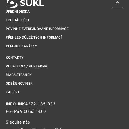
ZPĚT 
ÚŘEDNÍ DESKA
EPORTÁL SÚKL
POVINNĚ ZVEŘEJŇOVANÉ INFORMACE
PŘEHLED DŮLEŽITÝCH INFORMACÍ
VEŘEJNÉ ZAKÁZKY
KONTAKTY
PODATELNA / POKLADNA
MAPA STRÁNEK
ODBĚR NOVINEK
KARIÉRA
272 185 333
INFOLINKA
Po–Pá 9:00 až 14:00
Sledujte nás