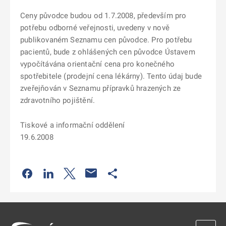
Ceny původce budou od 1.7.2008, především pro
potřebu odborné veřejnosti, uvedeny v nově
publikovaném Seznamu cen původce.
Pro potřebu
pacientů, bude z ohlášených cen původce Ústavem
vypočítávána orientační cena pro konečného
spotřebitele (prodejní cena lékárny). Tento údaj bude
zveřejňován v Seznamu přípravků hrazených ze
zdravotního pojištění.
Tiskové a informační oddělení
19.6.2008
Odkaz se otevře na nové kartě
Odkaz se otevře na nové kartě
Odkaz se otevře na nové kartě
Odkaz se otevře na nové kartě