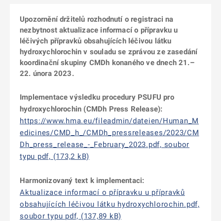
Upozornění držitelů rozhodnutí o registraci na
nezbytnost aktualizace informací o přípravku u
léčivých přípravků obsahujících léčivou látku
hydroxychlorochin v souladu se zprávou ze zasedání
koordinační skupiny CMDh konaného ve dnech 21.–
22. února 2023.
Implementace výsledku procedury PSUFU pro
hydroxychlorochin (CMDh Press Release):
https://www.hma.eu/fileadmin/dateien/Human_M
edicines/CMD_h_/CMDh_pressreleases/2023/CM
Dh_press_release_-_February_2023.pdf, soubor
typu pdf, (173,2 kB)
Harmonizovaný text k implementaci:
Aktualizace informací o přípravku u přípravků
obsahujících léčivou látku hydroxychlorochin.pdf,
soubor typu pdf, (137,89 kB)