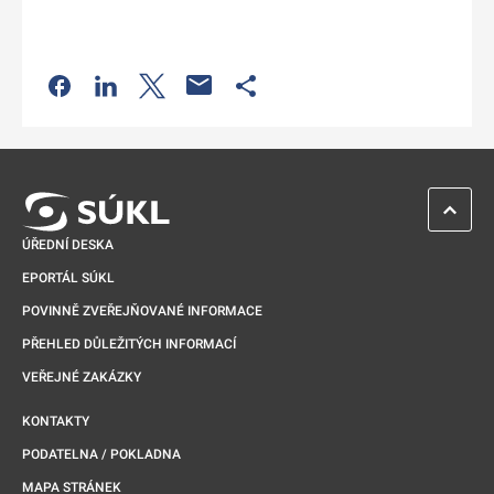
Odkaz se otevře na nové kartě
Odkaz se otevře na nové kartě
Odkaz se otevře na nové kartě
Odkaz se otevře na nové kartě
ZPĚT 
ÚŘEDNÍ DESKA
EPORTÁL SÚKL
POVINNĚ ZVEŘEJŇOVANÉ INFORMACE
PŘEHLED DŮLEŽITÝCH INFORMACÍ
VEŘEJNÉ ZAKÁZKY
KONTAKTY
PODATELNA / POKLADNA
MAPA STRÁNEK