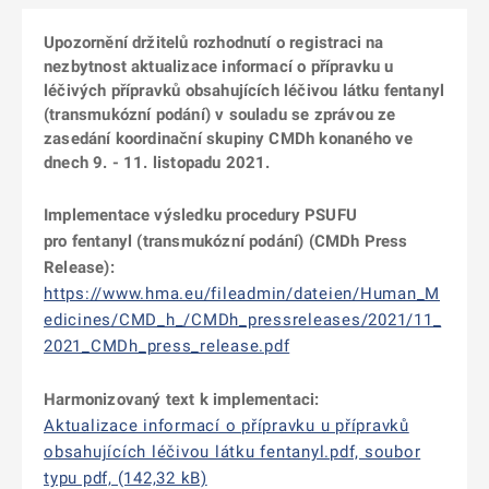
Upozornění držitelů rozhodnutí o registraci na
nezbytnost aktualizace informací o přípravku u
léčivých přípravků obsahujících léčivou látku fentanyl
(transmukózní podání) v souladu se zprávou ze
zasedání koordinační skupiny CMDh konaného ve
dnech 9. - 11. listopadu 2021.
Implementace výsledku procedury PSUFU
pro fentanyl (transmukózní podání) (CMDh Press
Release):
https://www.hma.eu/fileadmin/dateien/Human_M
edicines/CMD_h_/CMDh_pressreleases/2021/11_
2021_CMDh_press_release.pdf
Harmonizovaný text k implementaci:
Aktualizace informací o přípravku u přípravků
obsahujících léčivou látku fentanyl.pdf, soubor
typu pdf, (142,32 kB)