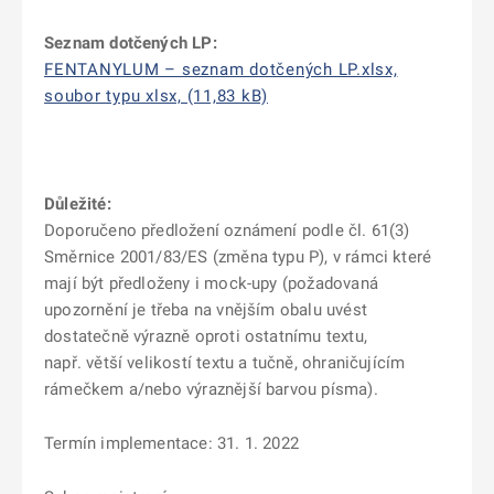
Seznam dotčených LP:
FENTANYLUM – seznam dotčených LP.xlsx,
soubor typu xlsx, (11,83 kB)
Důležité:
Doporučeno předložení oznámení podle čl. 61(3)
Směrnice 2001/83/ES (změna typu P), v rámci které
mají být předloženy i mock-upy (požadovaná
upozornění je třeba na vnějším obalu uvést
dostatečně výrazně oproti ostatnímu textu,
např. větší velikostí textu a tučně, ohraničujícím
rámečkem a/nebo výraznější barvou písma).
Termín implementace: 31. 1. 2022