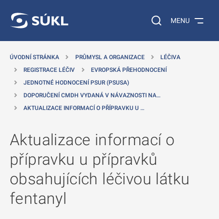
 NA HLAVNÍ OBSAH
Vyhledávání na web
MENU
ÚVODNÍ STRÁNKA
PRŮMYSL A ORGANIZACE
LÉČIVA
REGISTRACE LÉČIV
EVROPSKÁ PŘEHODNOCENÍ
JEDNOTNÉ HODNOCENÍ PSUR (PSUSA)
DOPORUČENÍ CMDH VYDANÁ V NÁVAZNOSTI NA…
AKTUALIZACE INFORMACÍ O PŘÍPRAVKU U …
Aktualizace informací o
přípravku u přípravků
obsahujících léčivou látku
fentanyl