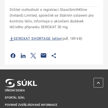
Držitel rozhodnutí o registraci GlaxoSmithKline
(Ireland) Limited, společně se Státním ústavem pro
kontrolu léčiv, informuje o ukončení dodávek
léčivého přípravku SEROXAT 30 mg.
SEROXAT SHORTAGE letter
(pdf, 189 kB)
Odkaz se otevře na nové kartě
Odkaz se otevře na nové kartě
Odkaz se otevře na nové kartě
Odkaz se otevře na nové kartě
ZPĚT 
ÚŘEDNÍ DESKA
EPORTÁL SÚKL
POVINNĚ ZVEŘEJŇOVANÉ INFORMACE