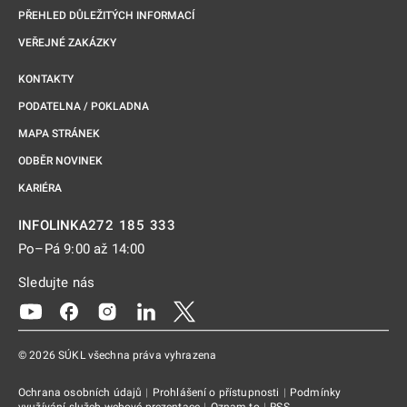
PŘEHLED DŮLEŽITÝCH INFORMACÍ
VEŘEJNÉ ZAKÁZKY
KONTAKTY
PODATELNA / POKLADNA
MAPA STRÁNEK
ODBĚR NOVINEK
KARIÉRA
272 185 333
INFOLINKA
Po–Pá 9:00 až 14:00
Sledujte nás
Odkaz se otevře na nové kartě
Odkaz se otevře na nové kartě
Odkaz se otevře na nové kartě
Odkaz se otevře na nové kartě
Odkaz se otevře na nové kartě
© 2026 SÚKL všechna práva vyhrazena
Ochrana osobních údajů
|
Prohlášení o přístupnosti
|
Podmínky