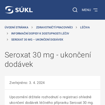
 NA HLAVNÍ OBSAH
Vyhledávání na web
MENU
ÚVODNÍ STRÁNKA
ZDRAVOTNIČTÍ PRACOVNÍCI
LÉČIVA
INFORMAČNÍ DOPISY K DOSTUPNOSTI LÉČIV
SEROXAT 30 MG – UKONČENÍ DODÁVEK
Seroxat 30 mg - ukončení
dodávek
Zveřejněno: 3. 4. 2024
Upozornění držitele rozhodnutí o registraci ohledně
ukončení dodávek léčivého přípravku Seroxat 30 mg.