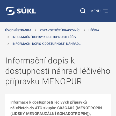
 NA HLAVNÍ OBSAH
Vyhledávání na web
MENU
ÚVODNÍ STRÁNKA
ZDRAVOTNIČTÍ PRACOVNÍCI
LÉČIVA
INFORMAČNÍ DOPISY K DOSTUPNOSTI LÉČIV
INFORMAČNÍ DOPIS K DOSTUPNOSTI NÁHRAD…
Informační dopis k
dostupnosti náhrad léčivého
přípravku MENOPUR
Informace k dostupnosti léčivých přípravků
náležících do ATC skupin: G03GA02 (MENOTROPIN
(LIDSKÝ MENOPAUZÁLNÍ GONADOTROPIN)),