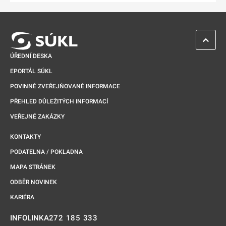
ZPĚT 
ÚŘEDNÍ DESKA
EPORTÁL SÚKL
POVINNĚ ZVEŘEJŇOVANÉ INFORMACE
PŘEHLED DŮLEŽITÝCH INFORMACÍ
VEŘEJNÉ ZAKÁZKY
KONTAKTY
PODATELNA / POKLADNA
MAPA STRÁNEK
ODBĚR NOVINEK
KARIÉRA
272 185 333
INFOLINKA