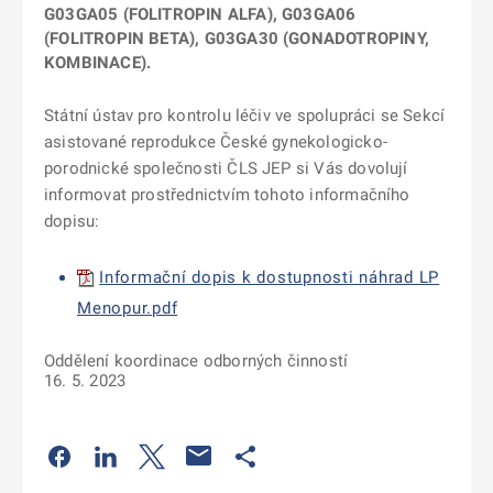
G03GA05 (FOLITROPIN ALFA), G03GA06
(FOLITROPIN BETA), G03GA30 (GONADOTROPINY,
KOMBINACE).
Státní ústav pro kontrolu léčiv ve spolupráci se Sekcí
asistované reprodukce České gynekologicko-
porodnické společnosti ČLS JEP si Vás dovolují
informovat prostřednictvím tohoto informačního
dopisu:
Informační dopis k dostupnosti náhrad LP
Menopur.pdf
Oddělení koordinace odborných činností
16. 5. 2023
Odkaz se otevře na nové kartě
Odkaz se otevře na nové kartě
Odkaz se otevře na nové kartě
Odkaz se otevře na nové kartě