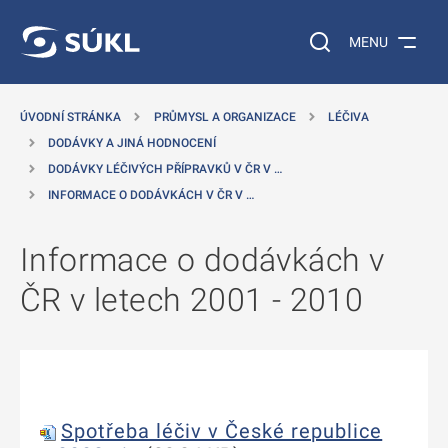
 NA HLAVNÍ OBSAH
Vyhledávání na web
MENU
ÚVODNÍ STRÁNKA
PRŮMYSL A ORGANIZACE
LÉČIVA
DODÁVKY A JINÁ HODNOCENÍ
DODÁVKY LÉČIVÝCH PŘÍPRAVKŮ V ČR V …
INFORMACE O DODÁVKÁCH V ČR V …
Informace o dodávkách v
ČR v letech 2001 - 2010
Spotřeba léčiv v České republice