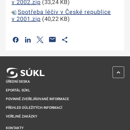
v 2002.zip
(33,24 KB)
Spotřeba léčiv v České republice
v 2001.zip
(40,22 KB)
Odkaz se otevře na nové kartě
Odkaz se otevře na nové kartě
Odkaz se otevře na nové kartě
Odkaz se otevře na nové kartě
ZPĚT 
ÚŘEDNÍ DESKA
EPORTÁL SÚKL
POVINNĚ ZVEŘEJŇOVANÉ INFORMACE
PŘEHLED DŮLEŽITÝCH INFORMACÍ
VEŘEJNÉ ZAKÁZKY
KONTAKTY