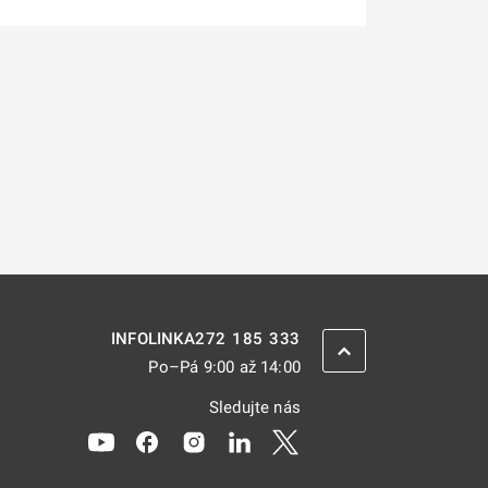
272 185 333
INFOLINKA
ZPĚT NAHORU
Po–Pá 9:00 až 14:00
Sledujte nás
Odkaz se otevře na nové kartě
Odkaz se otevře na nové kartě
Odkaz se otevře na nové kartě
Odkaz se otevře na nové kar
Odkaz se otevře na nov