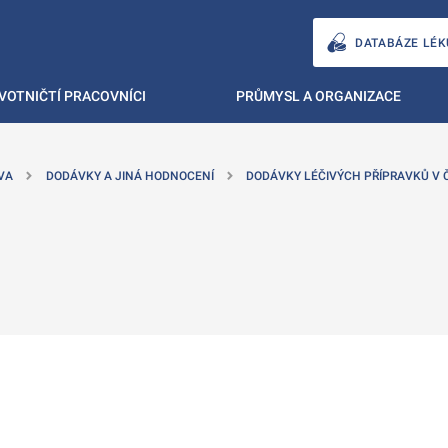
DATABÁZE LÉK
VOTNIČTÍ PRACOVNÍCI
PRŮMYSL A ORGANIZACE
VA
DODÁVKY A JINÁ HODNOCENÍ
DODÁVKY LÉČIVÝCH PŘÍPRAVKŮ V Č
ě
é kartě
ře na nové kartě