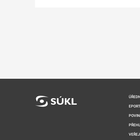
ÚŘEDN
EPORT
POVI
PŘEHL
VEŘEJ