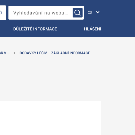
Změna jazyka
Vyhledávání na webu…
Ů
DŮLEŽITÉ INFORMACE
HLÁŠENÍ
R V …
DODÁVKY LÉČIV – ZÁKLADNÍ INFORMACE