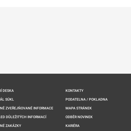
Í DESKA
KONTAKTY
ÁL SÚKL
PODATELNA / POKLADNA
NNĚ ZVEŘEJŇOVANÉ INFORMACE
MAPA STRÁNEK
ED DŮLEŽITÝCH INFORMACÍ
ODBĚR NOVINEK
NÉ ZAKÁZKY
KARIÉRA