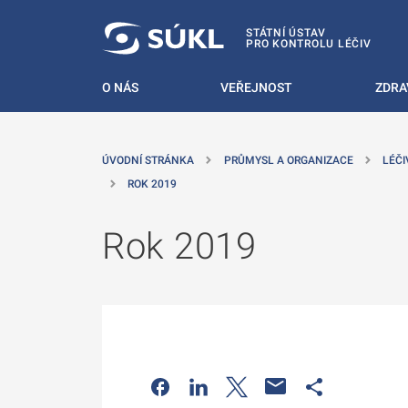
 NA HLAVNÍ OBSAH
STÁTNÍ ÚSTAV
PRO KONTROLU LÉČIV
O NÁS
VEŘEJNOST
ZDRA
ÚVODNÍ STRÁNKA
PRŮMYSL A ORGANIZACE
LÉČI
ROK 2019
Rok 2019
Odkaz se otevře na nové kartě
Odkaz se otevře na nové kart
Odkaz se otevře na nov
Odkaz se otev