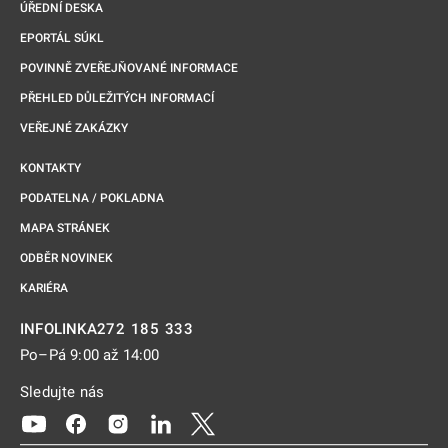
ÚŘEDNÍ DESKA
EPORTÁL SÚKL
POVINNĚ ZVEŘEJŇOVANÉ INFORMACE
PŘEHLED DŮLEŽITÝCH INFORMACÍ
VEŘEJNÉ ZAKÁZKY
KONTAKTY
PODATELNA / POKLADNA
MAPA STRÁNEK
ODBĚR NOVINEK
KARIÉRA
272 185 333
INFOLINKA
Po–Pá 9:00 až 14:00
Sledujte nás
Odkaz se otevře na nové kartě
Odkaz se otevře na nové kartě
Odkaz se otevře na nové kartě
Odkaz se otevře na nové kartě
Odkaz se otevře na nové kartě