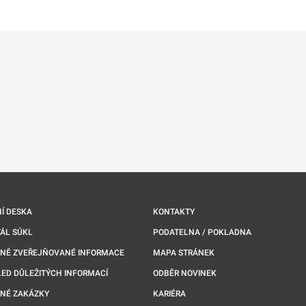
ře na nové kartě
Í DESKA
KONTAKTY
ÁL SÚKL
PODATELNA / POKLADNA
NNĚ ZVEŘEJŇOVANÉ INFORMACE
MAPA STRÁNEK
ED DŮLEŽITÝCH INFORMACÍ
ODBĚR NOVINEK
NÉ ZAKÁZKY
KARIÉRA