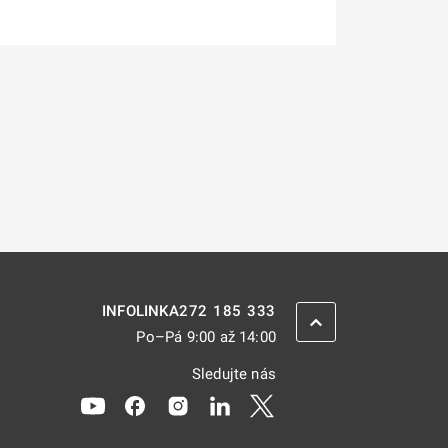
272 185 333
INFOLINKA
ZPĚT NAHORU
Po–Pá 9:00 až 14:00
Sledujte nás
Odkaz se otevře na nové kartě
Odkaz se otevře na nové kartě
Odkaz se otevře na nové kartě
Odkaz se otevře na nové kar
Odkaz se otevře na nov