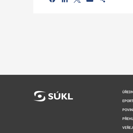
Odkaz se otev
ÚŘEDN
EPORT
POVI
PŘEHL
VEŘEJ