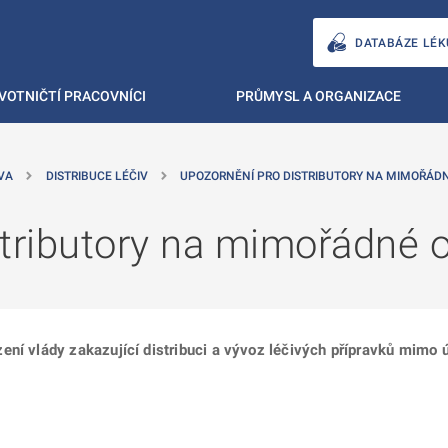
DATABÁZE LÉK
VOTNIČTÍ PRACOVNÍCI
PRŮMYSL A ORGANIZACE
VA
DISTRIBUCE LÉČIV
UPOZORNĚNÍ PRO DISTRIBUTORY NA MIMOŘÁD
tributory na mimořádné o
ení vlády zakazující distribuci a vývoz léčivých přípravků mimo 
ě
é kartě