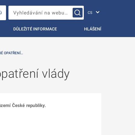
Změna jazyka
Vyhledávání na webu…
Ů
DŮLEŽITÉ INFORMACE
HLÁŠENÍ
NÉ OPATŘENÍ…
patření vlády
území České republiky.