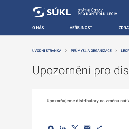
 NA HLAVNÍ OBSAH
STÁTNÍ ÚSTAV
PRO KONTROLU LÉČIV
O NÁS
VEŘEJNOST
ZDRA
ÚVODNÍ STRÁNKA
PRŮMYSL A ORGANIZACE
LÉČI
Upozornění pro dis
Upozorňujeme distributory na změnu naříz
Odkaz se otevře na nové kartě
Odkaz se otevře na nové kart
Odkaz se otevře na nov