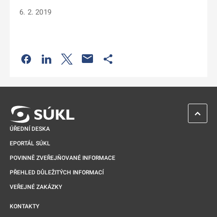
6. 2. 2019
Odkaz se otevře na nové kartě
Odkaz se otevře na nové kartě
Odkaz se otevře na nové kartě
Odkaz se otevře na nové kartě
ZPĚT 
ÚŘEDNÍ DESKA
EPORTÁL SÚKL
POVINNĚ ZVEŘEJŇOVANÉ INFORMACE
PŘEHLED DŮLEŽITÝCH INFORMACÍ
VEŘEJNÉ ZAKÁZKY
KONTAKTY