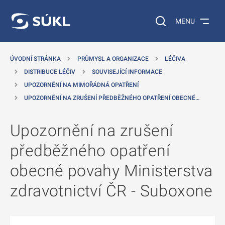
 NA HLAVNÍ OBSAH
Vyhledávání na web
MENU
ÚVODNÍ STRÁNKA
PRŮMYSL A ORGANIZACE
LÉČIVA
DISTRIBUCE LÉČIV
SOUVISEJÍCÍ INFORMACE
UPOZORNĚNÍ NA MIMOŘÁDNÁ OPATŘENÍ
UPOZORNĚNÍ NA ZRUŠENÍ PŘEDBĚŽNÉHO OPATŘENÍ OBECNÉ…
Upozornění na zrušení
předběžného opatření
obecné povahy Ministerstva
zdravotnictví ČR - Suboxone