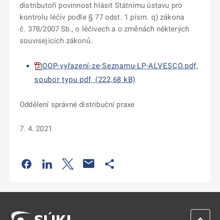
distributoři povinnost hlásit Státnímu ústavu pro
kontrolu léčiv podle § 77 odst. 1 písm. q) zákona
č. 378/2007 Sb., o léčivech a o změnách některých
souvisejících zákonů.
OOP-vyřazení-ze-Seznamu-LP-ALVESCO.pdf,
soubor typu pdf, (222,68 kB)
Oddělení správné distribuční praxe
7. 4. 2021
Odkaz se otevře na nové kartě
Odkaz se otevře na nové kartě
Odkaz se otevře na nové kartě
Odkaz se otevře na nové kartě
ZPĚT 