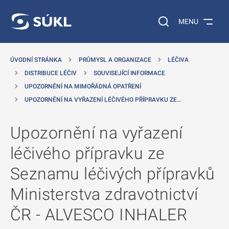
 NA HLAVNÍ OBSAH
Vyhledávání na web
MENU
ÚVODNÍ STRÁNKA
PRŮMYSL A ORGANIZACE
LÉČIVA
DISTRIBUCE LÉČIV
SOUVISEJÍCÍ INFORMACE
UPOZORNĚNÍ NA MIMOŘÁDNÁ OPATŘENÍ
UPOZORNĚNÍ NA VYŘAZENÍ LÉČIVÉHO PŘÍPRAVKU ZE…
Upozornění na vyřazení
léčivého přípravku ze
Seznamu léčivých přípravků
Ministerstva zdravotnictví
ČR - ALVESCO INHALER