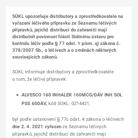
SÚKL upozorňuje distributory a zprostředkovatele na
vyřazení léčivého přípravku ze Seznamu léčivých
přípravků, jejichž distribuci do zahraničí mají
distributoři povinnost hlásit Státnímu ústavu pro
kontrolu léčiv podle § 77 odst. 1 písm. q) zákona č.
378/2007 Sb., o léčivech a o změnách některých
souvisejících zákonů.
SÚKL informuje distributory a zprostředkovatele
o tom, že léčivý přípravek:
ALVESCO 160 INHALER 160MCG/DÁV INH SOL
PSS 60DÁV,
kód SÚKL: 0214421,
byl podle ustanovení § 77c odst. 4 zákona o léčivech
dne 2. 4. 2021
vyřazen
ze Seznamu léčivých
přípravků, jejichž distribuci do zahraničí mají