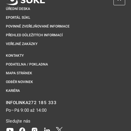
ÚŘEDNÍ DESKA
EPORTÁL SÚKL
POVINNĚ ZVEŘEJŇOVANÉ INFORMACE
PŘEHLED DŮLEŽITÝCH INFORMACÍ
VEŘEJNÉ ZAKÁZKY
KONTAKTY
PODATELNA / POKLADNA
MAPA STRÁNEK
ODBĚR NOVINEK
KARIÉRA
272 185 333
INFOLINKA
Po–Pá 9:00 až 14:00
Sledujte nás
Odkaz se otevře na nové kartě
Odkaz se otevře na nové kartě
Odkaz se otevře na nové kartě
Odkaz se otevře na nové kartě
Odkaz se otevře na nové kartě