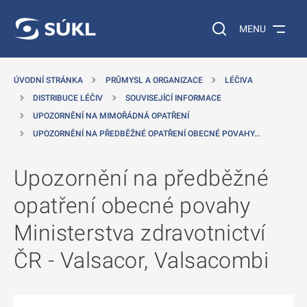
 NA HLAVNÍ OBSAH
Vyhledávání na web
MENU
ÚVODNÍ STRÁNKA
PRŮMYSL A ORGANIZACE
LÉČIVA
DISTRIBUCE LÉČIV
SOUVISEJÍCÍ INFORMACE
UPOZORNĚNÍ NA MIMOŘÁDNÁ OPATŘENÍ
UPOZORNĚNÍ NA PŘEDBĚŽNÉ OPATŘENÍ OBECNÉ POVAHY…
Upozornění na předběžné
opatření obecné povahy
Ministerstva zdravotnictví
ČR - Valsacor, Valsacombi