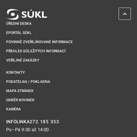
ZPĚT 
ÚŘEDNÍ DESKA
EPORTÁL SÚKL
POVINNĚ ZVEŘEJŇOVANÉ INFORMACE
PŘEHLED DŮLEŽITÝCH INFORMACÍ
VEŘEJNÉ ZAKÁZKY
KONTAKTY
PODATELNA / POKLADNA
MAPA STRÁNEK
ODBĚR NOVINEK
KARIÉRA
272 185 333
INFOLINKA
Po–Pá 9:00 až 14:00