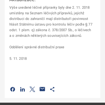
Výše uvedené léčivé přípravky byly dne 2. 11. 2018
umístěny na Seznam léčivých přípravků, jejichž
distribuci do zahraničí mají distributoři povinnost
hlásit Státnímu ústavu pro kontrolu léčiv podle § 77
odst. 1 písm. q) zákona č. 378/2007 Sb., o léčivech
a o změnách některých souvisejících zákonů.
Oddělení správné distribuční praxe
5. 11. 2018
Odkaz se otevře na nové kartě
Odkaz se otevře na nové kartě
Odkaz se otevře na nové kartě
Odkaz se otevře na nové kartě