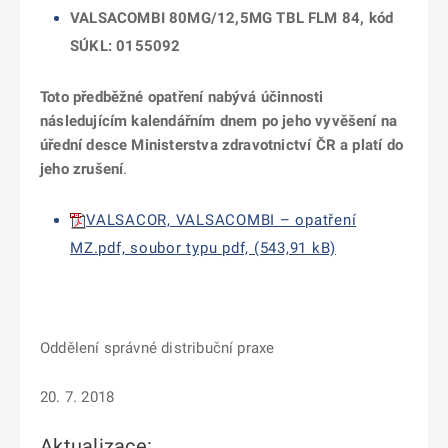
VALSACOMBI 80MG/12,5MG TBL FLM 84, kód
SÚKL: 0155092
Toto předběžné opatření nabývá účinnosti
následujícím kalendářním dnem po jeho vyvěšení na
úřední desce Ministerstva zdravotnictví ČR a platí do
jeho zrušení
.
VALSACOR, VALSACOMBI – opatření
MZ.pdf, soubor typu pdf, (543,91 kB)
Oddělení správné distribuční praxe
20. 7. 2018
Aktualizace: