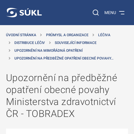
 NA HLAVNÍ OBSAH
Vyhledávání na web
MENU
ÚVODNÍ STRÁNKA
PRŮMYSL A ORGANIZACE
LÉČIVA
DISTRIBUCE LÉČIV
SOUVISEJÍCÍ INFORMACE
UPOZORNĚNÍ NA MIMOŘÁDNÁ OPATŘENÍ
UPOZORNĚNÍ NA PŘEDBĚŽNÉ OPATŘENÍ OBECNÉ POVAHY…
Upozornění na předběžné
opatření obecné povahy
Ministerstva zdravotnictví
ČR - TOBRADEX