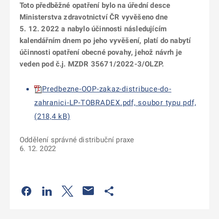
Toto předběžné opatření bylo na úřední desce
Ministerstva zdravotnictví ČR vyvěšeno dne
5. 12. 2022 a nabylo účinnosti následujícím
kalendářním dnem po jeho vyvěšení, platí do nabytí
účinnosti opatření obecné povahy, jehož návrh je
veden pod č.j. MZDR 35671/2022-3/OLZP.
Predbezne-OOP-zakaz-distribuce-do-
zahranici-LP-TOBRADEX.pdf, soubor typu pdf,
(218,4 kB)
Oddělení správné distribuční praxe
6. 12. 2022
Odkaz se otevře na nové kartě
Odkaz se otevře na nové kartě
Odkaz se otevře na nové kartě
Odkaz se otevře na nové kartě