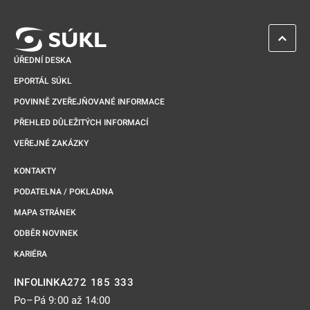
ZPĚT 
ÚŘEDNÍ DESKA
EPORTÁL SÚKL
POVINNĚ ZVEŘEJŇOVANÉ INFORMACE
PŘEHLED DŮLEŽITÝCH INFORMACÍ
VEŘEJNÉ ZAKÁZKY
KONTAKTY
PODATELNA / POKLADNA
MAPA STRÁNEK
ODBĚR NOVINEK
KARIÉRA
272 185 333
INFOLINKA
Po–Pá 9:00 až 14:00