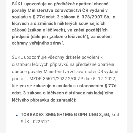
SÚKL upozorňuje na předběžné opatření obecné
povahy Ministerstva zdravotnictví ČR vydané v
souladu s § 77d odst. 3 zákona č. 378/2007 Sb., o
léčivech a o změnách některých souvisejících
zákonů (zákon o léčivech), ve znění pozdějších
předpisů (dále jen „zákon o léčivech“), za účelem
ochrany veřejného zdraví.
SÚKL upozorňuje všechny držitele povolení k
distribuci léčivých přípravků na předběžné opatření
obecné povahy Ministerstva zdravotnictví ČR vydané
pod č.j.: MZDR 35671/2022-2/OLZP dne 5. 12. 2022,
kterým se
zakazuje v souladu s ustanovením § 77d
odst. 3 zákona o léčivech distribuce následujícího
léčivého přípravku do zahraničí:
TOBRADEX 3MG/G+1MG/G OPH UNG 3,5G,
kód
SÚKL 0225171