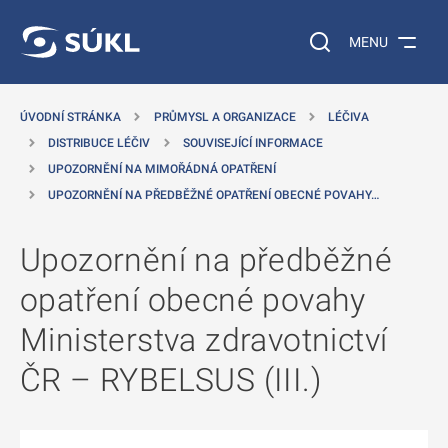
 NA HLAVNÍ OBSAH
Vyhledávání na web
MENU
ÚVODNÍ STRÁNKA
PRŮMYSL A ORGANIZACE
LÉČIVA
DISTRIBUCE LÉČIV
SOUVISEJÍCÍ INFORMACE
UPOZORNĚNÍ NA MIMOŘÁDNÁ OPATŘENÍ
UPOZORNĚNÍ NA PŘEDBĚŽNÉ OPATŘENÍ OBECNÉ POVAHY…
Upozornění na předběžné
opatření obecné povahy
Ministerstva zdravotnictví
ČR – RYBELSUS (III.)