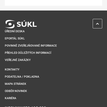
Odkaz se otevře na nové kartě
ZPĚT 
ÚŘEDNÍ DESKA
EPORTÁL SÚKL
POVINNĚ ZVEŘEJŇOVANÉ INFORMACE
PŘEHLED DŮLEŽITÝCH INFORMACÍ
VEŘEJNÉ ZAKÁZKY
KONTAKTY
PODATELNA / POKLADNA
MAPA STRÁNEK
ODBĚR NOVINEK
KARIÉRA