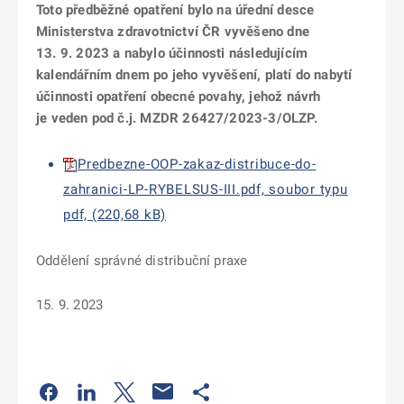
Toto předběžné opatření bylo na úřední desce
Ministerstva zdravotnictví ČR vyvěšeno dne
13. 9. 2023 a nabylo účinnosti následujícím
kalendářním dnem po jeho vyvěšení, platí do nabytí
účinnosti opatření obecné povahy, jehož návrh
je veden pod č.j. MZDR 26427/2023-3/OLZP.
Predbezne-OOP-zakaz-distribuce-do-
zahranici-LP-RYBELSUS-III.pdf, soubor typu
pdf, (220,68 kB)
Oddělení správné distribuční praxe
15. 9. 2023
Odkaz se otevře na nové kartě
Odkaz se otevře na nové kartě
Odkaz se otevře na nové kartě