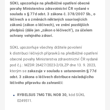
SÚKL upozorňuje na předběžné opatření obecné
povahy Ministerstva zdravotnictví ČR vydané v
souladu s § 77d odst. 3 zákona č. 378/2007 Sb., o
léčivech a o změnách některých souvisejících
zákonů (zákon o léčivech), ve znění pozdějších
předpisů (dále jen „zákon o léčivech“), za účelem
ochrany veřejného zdraví.
SÚKL upozorňuje všechny držitele povolení
k distribuci léčivých přípravků na předběžné opatření
obecné povahy Ministerstva zdravotnictví ČR vydané
pod č.j.: MZDR 26427/2023-2/OLZP dne 13. 9. 2023,
kterým se
zakazuje v souladu s ustanovením § 77d
odst. 3 zákona o léčivech distribuce následujícího
léčivého přípravku do zahraničí:
RYBELSUS 7MG TBL NOB 30,
kód SÚKL
0249511.