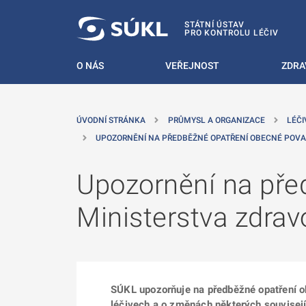
 NA HLAVNÍ OBSAH
STÁTNÍ ÚSTAV
PRO KONTROLU LÉČIV
O NÁS
VEŘEJNOST
ZDRA
ÚVODNÍ STRÁNKA
PRŮMYSL A ORGANIZACE
LÉČI
UPOZORNĚNÍ NA PŘEDBĚŽNÉ OPATŘENÍ OBECNÉ POV
Upozornění na pře
Ministerstva zdra
SÚKL upozorňuje na předběžné opatření o
léčivech a o změnách některých souvisejíc