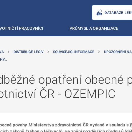
DATABÁZE LÉK
VOTNIČTÍ PRACOVNÍCI
PRŮMYSL A ORGANIZACE
VA
DISTRIBUCE LÉČIV
SOUVISEJÍCÍ INFORMACE
UPOZORNĚNÍ NA
AHY…
dběžné opatření obecné 
votnictví ČR - OZEMPIC
becné povahy Ministerstva zdravotnictví ČR vydané v souladu s §
ích zákonů (zákon o léčivech), ve znění pozdějších předpisů (dál