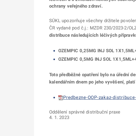
ochrany veřejného zdraví.
SÚKL upozorňuje všechny držitele povolení
ČR vydané pod č.j.: MZDR 230/2023-2/OLZ
distribuce následujících léčivých přípravk
OZEMPIC 0,25MG INJ SOL 1X1,5ML
OZEMPIC 0,5MG INJ SOL 1X1,5ML+4
Toto předběžné opatření bylo na úřední d
kalendářním dnem po jeho vyvěšení, platí
Predbezne-OOP-zakaz-distribuce-
Oddělení správné distribuční praxe
4. 1. 2023