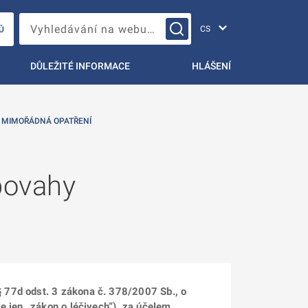
Změna jazyka
Vyhledávání na webu…
Ů
DŮLEŽITÉ INFORMACE
HLÁŠENÍ
 MIMOŘÁDNÁ OPATŘENÍ
povahy
 77d odst. 3 zákona č. 378/2007 Sb., o
e jen „zákon o léčivech“), za účelem