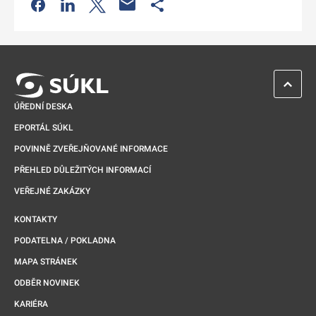
Odkaz se otevře na nové kartě
Odkaz se otevře na nové kartě
Odkaz se otevře na nové kartě
Odkaz se otevře na nové kartě
ZPĚT 
ÚŘEDNÍ DESKA
EPORTÁL SÚKL
POVINNĚ ZVEŘEJŇOVANÉ INFORMACE
PŘEHLED DŮLEŽITÝCH INFORMACÍ
VEŘEJNÉ ZAKÁZKY
KONTAKTY
PODATELNA / POKLADNA
MAPA STRÁNEK
ODBĚR NOVINEK
KARIÉRA