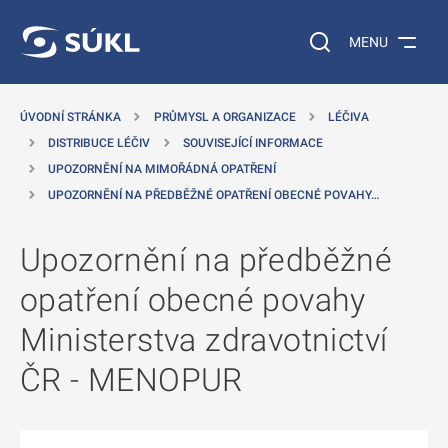
 NA HLAVNÍ OBSAH
Vyhledávání na web
MENU
ÚVODNÍ STRÁNKA
PRŮMYSL A ORGANIZACE
LÉČIVA
DISTRIBUCE LÉČIV
SOUVISEJÍCÍ INFORMACE
UPOZORNĚNÍ NA MIMOŘÁDNÁ OPATŘENÍ
UPOZORNĚNÍ NA PŘEDBĚŽNÉ OPATŘENÍ OBECNÉ POVAHY…
Upozornění na předběžné
opatření obecné povahy
Ministerstva zdravotnictví
ČR - MENOPUR