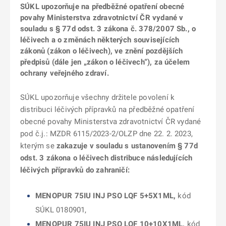
SÚKL upozorňuje na předběžné opatření obecné
povahy Ministerstva zdravotnictví ČR vydané v
souladu s § 77d odst. 3 zákona č. 378/2007 Sb., o
léčivech a o změnách některých souvisejících
zákonů (zákon o léčivech), ve znění pozdějších
předpisů (dále jen „zákon o léčivech“), za účelem
ochrany veřejného zdraví.
SÚKL upozorňuje všechny držitele povolení k
distribuci léčivých přípravků na předběžné opatření
obecné povahy Ministerstva zdravotnictví ČR vydané
pod č.j.: MZDR 6115/2023-2/OLZP dne 22. 2. 2023,
kterým se
zakazuje v souladu s ustanovením § 77d
odst. 3 zákona o léčivech distribuce následujících
léčivých přípravků do zahraničí:
MENOPUR 75IU INJ PSO LQF 5+5X1ML,
kód
SÚKL 0180901,
MENOPUR 75IU INJ PSO LQF 10+10X1ML,
kód