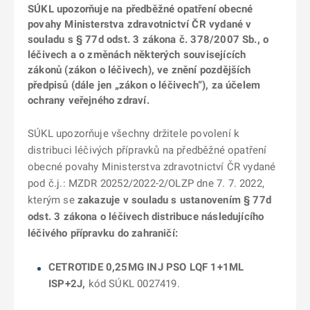
SÚKL upozorňuje na předběžné opatření obecné
povahy Ministerstva zdravotnictví ČR vydané v
souladu s § 77d odst. 3 zákona č. 378/2007 Sb., o
léčivech a o změnách některých souvisejících
zákonů (zákon o léčivech), ve znění pozdějších
předpisů (dále jen „zákon o léčivech“), za účelem
ochrany veřejného zdraví.
SÚKL upozorňuje všechny držitele povolení k
distribuci léčivých přípravků na předběžné opatření
obecné povahy Ministerstva zdravotnictví ČR vydané
pod č.j.: MZDR 20252/2022-2/OLZP dne 7. 7. 2022,
kterým se
zakazuje v souladu s ustanovením § 77d
odst. 3 zákona o léčivech distribuce následujícího
léčivého přípravku do zahraničí:
CETROTIDE 0,25MG INJ PSO LQF 1+1ML
ISP+2J,
kód SÚKL 0027419.