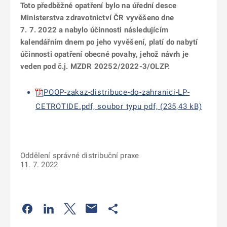
Toto předběžné opatření bylo na úřední desce
Ministerstva zdravotnictví ČR vyvěšeno dne
7. 7. 2022 a nabylo účinnosti následujícím
kalendářním dnem po jeho vyvěšení, platí do nabytí
účinnosti opatření obecné povahy, jehož návrh je
veden pod č.j. MZDR 20252/2022-3/OLZP.
POOP-zakaz-distribuce-do-zahranici-LP-
CETROTIDE.pdf, soubor typu pdf, (235,43 kB)
Oddělení správné distribuční praxe
11. 7. 2022
Odkaz se otevře na nové kartě
Odkaz se otevře na nové kartě
Odkaz se otevře na nové kartě
Odkaz se otevře na nové kartě