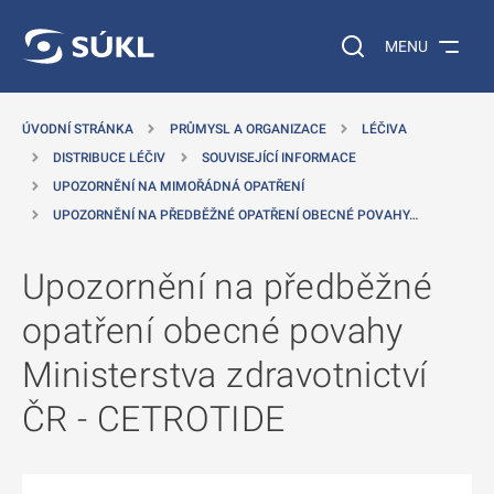
 NA HLAVNÍ OBSAH
Vyhledávání na web
MENU
ÚVODNÍ STRÁNKA
PRŮMYSL A ORGANIZACE
LÉČIVA
DISTRIBUCE LÉČIV
SOUVISEJÍCÍ INFORMACE
UPOZORNĚNÍ NA MIMOŘÁDNÁ OPATŘENÍ
UPOZORNĚNÍ NA PŘEDBĚŽNÉ OPATŘENÍ OBECNÉ POVAHY…
Upozornění na předběžné
opatření obecné povahy
Ministerstva zdravotnictví
ČR - CETROTIDE