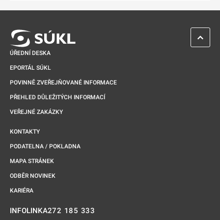
ZPĚT 
ÚŘEDNÍ DESKA
EPORTÁL SÚKL
POVINNĚ ZVEŘEJŇOVANÉ INFORMACE
PŘEHLED DŮLEŽITÝCH INFORMACÍ
VEŘEJNÉ ZAKÁZKY
KONTAKTY
PODATELNA / POKLADNA
MAPA STRÁNEK
ODBĚR NOVINEK
KARIÉRA
272 185 333
INFOLINKA