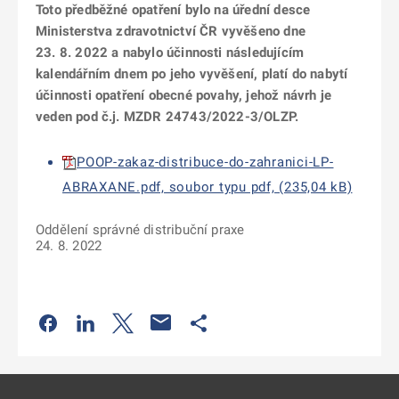
Toto předběžné opatření bylo na úřední desce
Ministerstva zdravotnictví ČR vyvěšeno dne
23. 8. 2022 a nabylo účinnosti následujícím
kalendářním dnem po jeho vyvěšení, platí do nabytí
účinnosti opatření obecné povahy, jehož návrh je
veden pod č.j. MZDR 24743/2022-3/OLZP.
POOP-zakaz-distribuce-do-zahranici-LP-
ABRAXANE.pdf, soubor typu pdf, (235,04 kB)
Oddělení správné distribuční praxe
24. 8. 2022
Odkaz se otevře na nové kartě
Odkaz se otevře na nové kartě
Odkaz se otevře na nové kartě
Odkaz se otevře na nové kartě