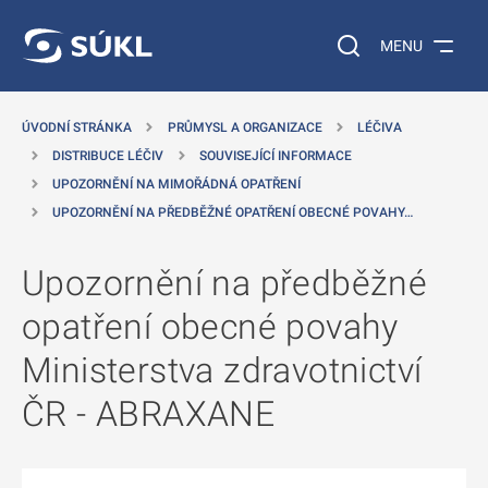
 NA HLAVNÍ OBSAH
Vyhledávání na web
MENU
ÚVODNÍ STRÁNKA
PRŮMYSL A ORGANIZACE
LÉČIVA
DISTRIBUCE LÉČIV
SOUVISEJÍCÍ INFORMACE
UPOZORNĚNÍ NA MIMOŘÁDNÁ OPATŘENÍ
UPOZORNĚNÍ NA PŘEDBĚŽNÉ OPATŘENÍ OBECNÉ POVAHY…
Upozornění na předběžné
opatření obecné povahy
Ministerstva zdravotnictví
ČR - ABRAXANE