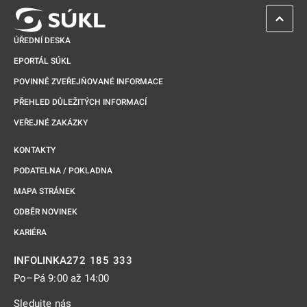
ZPĚT 
ÚŘEDNÍ DESKA
EPORTÁL SÚKL
POVINNĚ ZVEŘEJŇOVANÉ INFORMACE
PŘEHLED DŮLEŽITÝCH INFORMACÍ
VEŘEJNÉ ZAKÁZKY
KONTAKTY
PODATELNA / POKLADNA
MAPA STRÁNEK
ODBĚR NOVINEK
KARIÉRA
272 185 333
INFOLINKA
Po–Pá 9:00 až 14:00
Sledujte nás