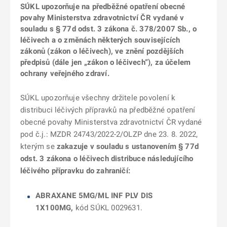
SÚKL upozorňuje na předběžné opatření obecné
povahy Ministerstva zdravotnictví ČR vydané v
souladu s § 77d odst. 3 zákona č. 378/2007 Sb., o
léčivech a o změnách některých souvisejících
zákonů (zákon o léčivech), ve znění pozdějších
předpisů (dále jen „zákon o léčivech“), za účelem
ochrany veřejného zdraví.
SÚKL upozorňuje všechny držitele povolení k
distribuci léčivých přípravků na předběžné opatření
obecné povahy Ministerstva zdravotnictví ČR vydané
pod č.j.: MZDR 24743/2022-2/OLZP dne 23. 8. 2022,
kterým se
zakazuje v souladu s ustanovením § 77d
odst. 3 zákona o léčivech distribuce následujícího
léčivého přípravku do zahraničí:
ABRAXANE 5MG/ML INF PLV DIS
1X100MG
,
kód SÚKL 0029631.