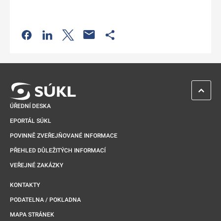
Odkaz se otevře na nové kartě
Odkaz se otevře na nové kartě
Odkaz se otevře na nové kartě
Odkaz se otevře na nové kartě
ZPĚT 
ÚŘEDNÍ DESKA
EPORTÁL SÚKL
POVINNĚ ZVEŘEJŇOVANÉ INFORMACE
PŘEHLED DŮLEŽITÝCH INFORMACÍ
VEŘEJNÉ ZAKÁZKY
KONTAKTY
PODATELNA / POKLADNA
MAPA STRÁNEK