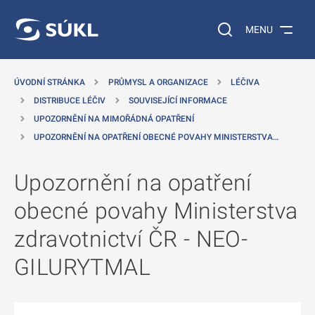
 NA HLAVNÍ OBSAH
Vyhledávání na web
MENU
ÚVODNÍ STRÁNKA
PRŮMYSL A ORGANIZACE
LÉČIVA
DISTRIBUCE LÉČIV
SOUVISEJÍCÍ INFORMACE
UPOZORNĚNÍ NA MIMOŘÁDNÁ OPATŘENÍ
UPOZORNĚNÍ NA OPATŘENÍ OBECNÉ POVAHY MINISTERSTVA…
Upozornění na opatření
obecné povahy Ministerstva
zdravotnictví ČR - NEO-
GILURYTMAL