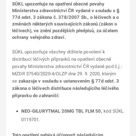
SÚKL upozorňuje na opatření obecné povahy
Ministerstva zdravotnictví ČR vydané v souladu s §
77d odst. 3 zákona č. 378/2007 Sb., o léčivech a o
změnách některých souvisejících zákonů (zákon o
léčivech), ve znění pozdějších předpisů, za účelem
ochrany veřejného zdraví.
SÚKL upozorňuje všechny držitele povolení k
distribuci léčivých přípravků na opatření obecné
povahy Ministerstva zdravotnictví ČR vydané pod č.j.:
MZDR 37540/2020-4/OLZP dne 29. 9. 2020, kterým
se
zakazuje v souladu s ustanovením § 77d odst. 3
zákona o léčivech distribuce následujícího léčivého
přípravku do zahraničí:
NEO-GILURYTMAL 20MG TBL
FLM 50,
kód SÚKL
0119701.
Toto opatření nabývá účinnosti následujícím