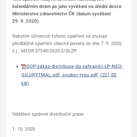
kalendářním dnem po jeho vyvěšení na úřední desce
Ministerstva zdravotnictví ČR (datum vyvěšení
29. 9. 2020).
Nabytím účinnosti tohoto opatření se zrušuje
předběžné opatření obecné povahy ze dne 7. 9. 2020,
č.j.: MZDR 37540/2020-2/OLZP.
OOP-zákaz-distribuce-do-zahraničí-LP-NEO-
GILURYTMAL.pdf, soubor typu pdf, (221,02
kB)
Oddělení správné distribuční praxe
1. 10. 2020