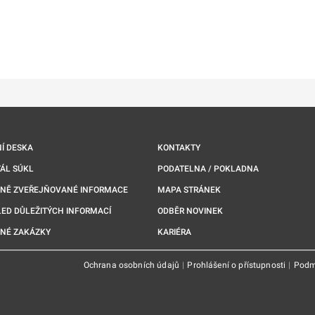
ě
é kartě
ře na nové kartě
Í DESKA
KONTAKTY
ÁL SÚKL
PODATELNA / POKLADNA
NNĚ ZVEŘEJŇOVANÉ INFORMACE
MAPA STRÁNEK
ED DŮLEŽITÝCH INFORMACÍ
ODBĚR NOVINEK
NÉ ZAKÁZKY
KARIÉRA
Ochrana osobních údajů
|
Prohlášení o přístupnosti
|
Podm