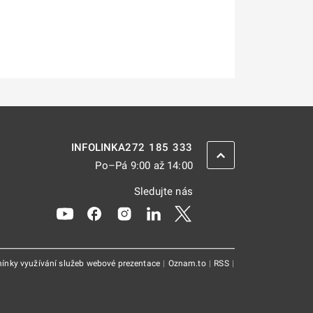
272 185 333
INFOLINKA
ZPĚT NAHORU
Po–Pá 9:00 až 14:00
Sledujte nás
Odkaz se otevře na nové kartě
Odkaz se otevře na nové kartě
Odkaz se otevře na nové kartě
Odkaz se otevře na nové kar
Odkaz se otevře na nov
ínky využívání služeb webové prezentace
|
Oznam.to
|
RSS
|