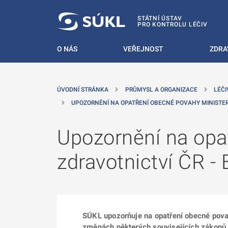
 NA HLAVNÍ OBSAH
STÁTNÍ ÚSTAV
PRO KONTROLU LÉČIV
O NÁS
VEŘEJNOST
ZDRA
ÚVODNÍ STRÁNKA
PRŮMYSL A ORGANIZACE
LÉČI
UPOZORNĚNÍ NA OPATŘENÍ OBECNÉ POVAHY MINISTE
Upozornění na opa
zdravotnictví ČR
SÚKL upozorňuje na opatření obecné povah
změnách některých souvisejících zákonů (