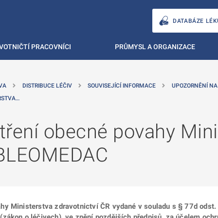
DATABÁZE LÉK
VOTNIČTÍ PRACOVNÍCI
PRŮMYSL A ORGANIZACE
VA
DISTRIBUCE LÉČIV
SOUVISEJÍCÍ INFORMACE
UPOZORNĚNÍ NA
RSTVA…
tření obecné povahy Mini
 - BLEOMEDAC
y Ministerstva zdravotnictví ČR vydané v souladu s § 77d odst. 
zákon o léčivech), ve znění pozdějších předpisů, za účelem ochr