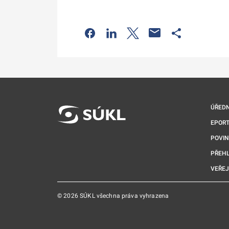
Odkaz se otevře na nové kartě
Odkaz se otevře na nové kart
Odkaz se otevře na nov
Odkaz se otev
ÚŘEDN
EPORT
POVI
PŘEHL
VEŘEJ
© 2026 SÚKL všechna práva vyhrazena