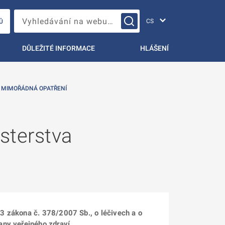
Změna jazyka
Vyhledávání na webu…
Ů
DŮLEŽITÉ INFORMACE
HLÁŠENÍ
 MIMOŘÁDNÁ OPATŘENÍ
sterstva
3 zákona č. 378/2007 Sb., o léčivech a o
any veřejného zdraví.