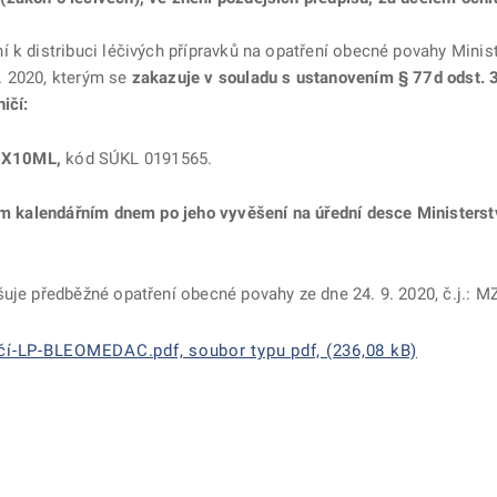
 k distribuci léčivých přípravků na opatření obecné povahy Minis
. 2020, kterým se
zakazuje v souladu s ustanovením § 77d odst. 3
ičí:
1X10ML,
kód SÚKL 0191565.
cím kalendářním dnem po jeho vyvěšení na úřední desce Ministers
šuje předběžné opatření obecné povahy ze dne 24. 9. 2020, č.j.:
čí-LP-BLEOMEDAC.pdf, soubor typu pdf, (236,08 kB)