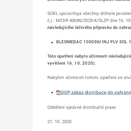
SÚKL upozorňuje všechny držitele povolení
č.j.: MZDR 40686/2020-4/OLZP dne 16. 10
následujícího léčivého přípravku do zahran
BLEOMEDAC 15000IU INJ PLV SOL 
Toto opatření nabylo účinnosti následují
vyvěšení 16. 10. 2020).
Nabytím účinnosti tohoto opatření se zru
OOP-zákaz-distribuce-do-zahrani
Oddělení správné distribuční praxe
21. 10. 2020